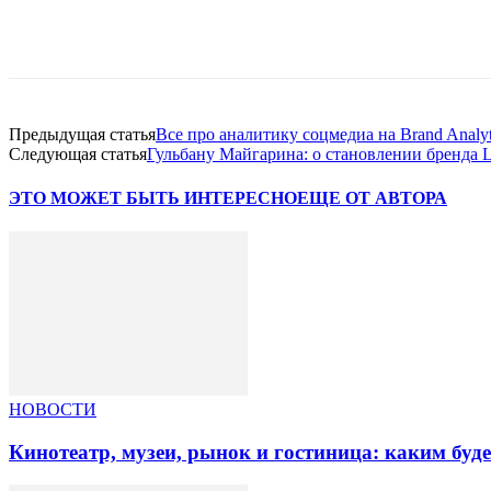
Facebook
WhatsApp
Telegram
Предыдущая статья
Все про аналитику соцмедиа на Brand Analyt
Следующая статья
Гульбану Майгарина: о становлении бренда L
ЭТО МОЖЕТ БЫТЬ ИНТЕРЕСНО
ЕЩЕ ОТ АВТОРА
НОВОСТИ
Кинотеатр, музеи, рынок и гостиница: каким буд