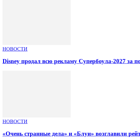
НОВОСТИ
Disney продал всю рекламу Супербоула-2027 за п
НОВОСТИ
«Очень странные дела» и «Блуи» возглавили рей