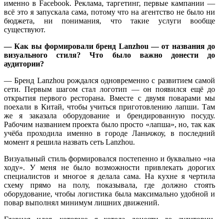
именно в Facebook. Реклама, таргетинг, первые кампании —
всё это я запускала сама, потому что на агентство не было ни
бюджета, ни понимания, что такие услуги вообще
существуют.
— Как вы формировали бренд Lanzhou — от названия до
визуального стиля? Что было важно донести до
аудитории?
— Бренд Lanzhou рождался одновременно с развитием самой
сети. Первым шагом стал логотип — он появился ещё до
открытия первого ресторана. Вместе с двумя поварами мы
поехали в Китай, чтобы учиться приготовлению лапши. Там
же я заказала оборудование и брендированную посуду.
Рабочим названием проекта было просто «лапша», но, так как
учёба проходила именно в городе Ланьчжоу, в последний
момент я решила назвать сеть Lanzhou.
Визуальный стиль формировался постепенно и буквально «на
ходу». У меня не было возможности привлекать дорогих
специалистов и многое я делала сама. На кухне я чертила
схему прямо на полу, показывала, где должно стоять
оборудование, чтобы логистика была максимально удобной и
повар выполнял минимум лишних движений.