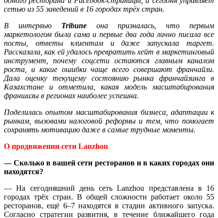
одного ресторана и
Facebook
-страницы, а сегодня управляет
сетью из 55 заведений в 16 городах трёх стран.
В интервью
Tribune
она призналась, что первым
маркетологом была сама и первые два года лично писала все
посты, ответы клиентам и даже запускала таргет.
Рассказала, как ей удалось превратить хейт в маркетинговый
инструмент, почему соцсети остаются главным каналом
роста, и какие ошибки чаще всего совершают франчайзи.
Дала оценку текущему состоянию рынка франчайзинга в
Казахстане и отметила, какая модель масштабирования
франшизы в регионах наиболее успешна.
Поделилась опытом масштабирования бизнеса, адаптации к
рынкам, вызовами налоговой реформы и тем, что помогает
сохранять мотивацию даже в самые трудные моменты.
О продвижении сети Lanzhou
— Сколько в вашей сети ресторанов и в каких городах они
находятся?
— На сегодняшний день сеть Lanzhou представлена в 16
городах трёх стран. В общей сложности работает около 55
ресторанов, ещё 6–7 находятся в стадии активного запуска.
Согласно стратегии развития, в течение ближайшего года