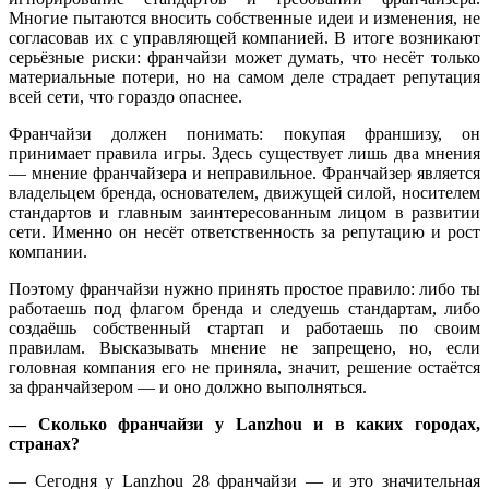
Многие пытаются вносить собственные идеи и изменения, не
согласовав их с управляющей компанией. В итоге возникают
серьёзные риски: франчайзи может думать, что несёт только
материальные потери, но на самом деле страдает репутация
всей сети, что гораздо опаснее.
Франчайзи должен понимать: покупая франшизу, он
принимает правила игры. Здесь существует лишь два мнения
— мнение франчайзера и неправильное. Франчайзер является
владельцем бренда, основателем, движущей силой, носителем
стандартов и главным заинтересованным лицом в развитии
сети. Именно он несёт ответственность за репутацию и рост
компании.
Поэтому франчайзи нужно принять простое правило: либо ты
работаешь под флагом бренда и следуешь стандартам, либо
создаёшь собственный стартап и работаешь по своим
правилам. Высказывать мнение не запрещено, но, если
головная компания его не приняла, значит, решение остаётся
за франчайзером — и оно должно выполняться.
— Сколько франчайзи у
Lanzhou
и в каких городах,
странах?
— Сегодня у Lanzhou 28 франчайзи — и это значительная