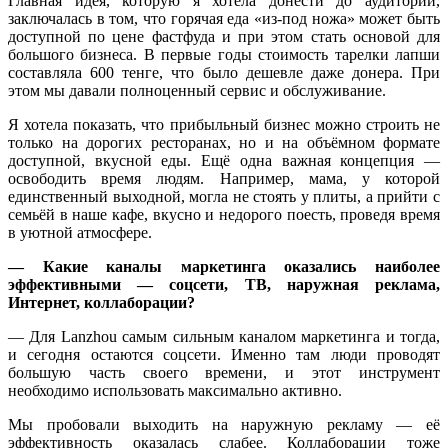
Главная идея, которую я хотела донести до аудитории,
заключалась в том, что горячая еда «из-под ножа» может быть
доступной по цене фастфуда и при этом стать основой для
большого бизнеса. В первые годы стоимость тарелки лапши
составляла 600 тенге, что было дешевле даже донера. При
этом мы давали полноценный сервис и обслуживание.
Я хотела показать, что прибыльный бизнес можно строить не
только на дорогих ресторанах, но и на объёмном формате
доступной, вкусной еды. Ещё одна важная концепция —
освободить время людям. Например, мама, у которой
единственный выходной, могла не стоять у плиты, а прийти с
семьёй в наше кафе, вкусно и недорого поесть, проведя время
в уютной атмосфере.
— Какие каналы маркетинга оказались наиболее
эффективными — соцсети, ТВ, наружная реклама,
Интернет, коллаборации?
— Для Lanzhou самым сильным каналом маркетинга и тогда,
и сегодня остаются соцсети. Именно там люди проводят
большую часть своего времени, и этот инструмент
необходимо использовать максимально активно.
Мы пробовали выходить на наружную рекламу — её
эффективность оказалась слабее. Коллаборации тоже