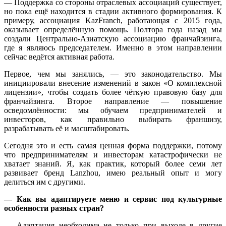
— Поддержка со стороны отраслевых ассоциаций существует,
но пока ещё находится в стадии активного формирования. К
примеру, ассоциация KazFranch, работающая с 2015 года,
оказывает определённую помощь. Полтора года назад мы
создали Центрально-Азиатскую ассоциацию франчайзинга,
где я являюсь председателем. Именно в этом направлении
сейчас ведётся активная работа.
Первое, чем мы занялись, — это законодательство. Мы
инициировали внесение изменений в закон «О комплексной
лицензии», чтобы создать более чёткую правовую базу для
франчайзинга. Второе направление — повышение
осведомлённости: мы обучаем предпринимателей и
инвесторов, как правильно выбирать франшизу,
разрабатывать её и масштабировать.
Сегодня это и есть самая ценная форма поддержки, потому
что предпринимателям и инвесторам катастрофически не
хватает знаний. Я, как практик, который более семи лет
развивает бренд Lanzhou, имею реальный опыт и могу
делиться им с другими.
— Как вы адаптируете меню и сервис под культурные
особенности разных стран?
— Адаптация необходима не только при выходе в другие