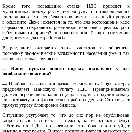
Кроме того, повышение ставки НДС приведёт к
мультипликативному росту цен на услуги и товары наших
поставщиков. Это неизбежно повлияет на конечный продукт
в общепите. Даже несмотря на то, что для ресторанов и кафе
формально сохраняется розничный налоговый режим, рост
себестоимости приведёт к подорожанию блюд и снижению
доступности для потребителей.
В результате ожидается отток клиентов из общепита,
поскольку экономические возможности населения уже и так
оставляют желать лучшего.
— Какие пункты нового кодекса вызывают у вас
наибольшие опасения?
— Наибольшие опасения вызывает система e-Tamga, которая
предполагает авансовую уплату НДС. Предприниматель
должен перечислить налог ещё до того, как получил оплату
по контракту или фактически заработал деньги. Это создаёт
прямую угрозу блокировки бизнеса.
Ситуацию усугубляет то, что до сих пор не опубликован
запретительный список — неясно, какие отрасли будут
работать по НДС, но очевидно, что большинство уйдёт
именно в этот режим. В итоге предприниматели окажутся под