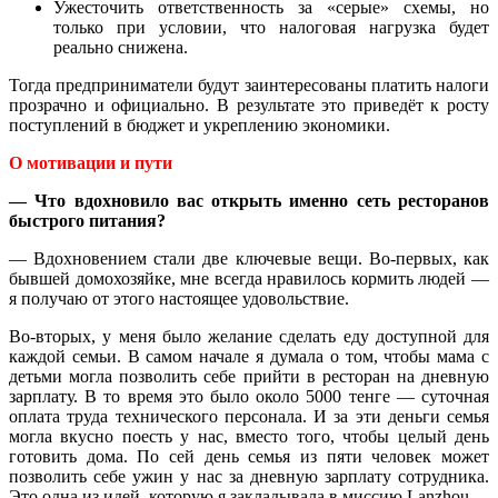
Ужесточить ответственность за «серые» схемы, но
только при условии, что налоговая нагрузка будет
реально снижена.
Тогда предприниматели будут заинтересованы платить налоги
прозрачно и официально. В результате это приведёт к росту
поступлений в бюджет и укреплению экономики.
О мотивации и пути
— Что вдохновило вас открыть именно сеть ресторанов
быстрого питания?
— Вдохновением стали две ключевые вещи. Во-первых, как
бывшей домохозяйке, мне всегда нравилось кормить людей —
я получаю от этого настоящее удовольствие.
Во-вторых, у меня было желание сделать еду доступной для
каждой семьи. В самом начале я думала о том, чтобы мама с
детьми могла позволить себе прийти в ресторан на дневную
зарплату. В то время это было около 5000 тенге — суточная
оплата труда технического персонала. И за эти деньги семья
могла вкусно поесть у нас, вместо того, чтобы целый день
готовить дома. По сей день семья из пяти человек может
позволить себе ужин у нас за дневную зарплату сотрудника.
Это одна из идей, которую я закладывала в миссию Lanzhou.