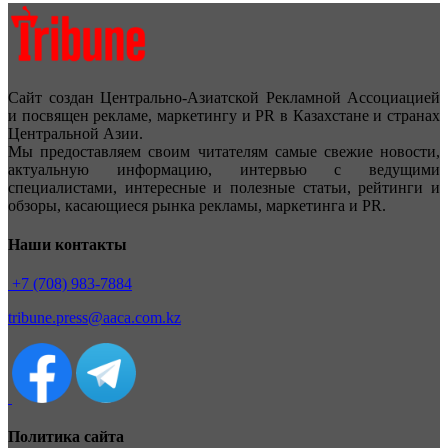
Сайт создан Центрально-Азиатской Рекламной Ассоциацией
и посвящен рекламе, маркетингу и PR в Казахстане и странах
Центральной Азии.
Мы предоставляем своим читателям самые свежие новости,
актуальную информацию, интервью с ведущими
специалистами, интересные и полезные статьи, рейтинги и
обзоры, касающиеся рынка рекламы, маркетинга и PR.
Наши контакты
+7 (708) 983-7884
tribune.press@aaca.com.kz
Политика сайта