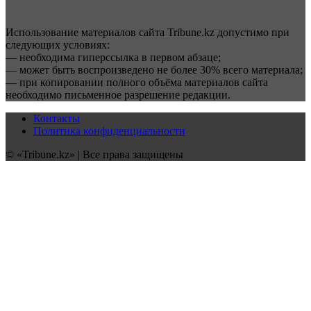
Использование материалов сайта Tribune.kz допустимо при
следующих условиях:
— необходима гиперссылка в первом абзаце;
— может быть воспроизведено не более 30% всего материала;
— при копировании полного объёма материалов сайта
необходимо письменное разрешение редакции.
Контакты
Политика конфиденциальности
© «Tribune.kz» | Все права защищены