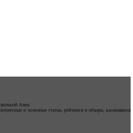
ральной Азии.
тересные и полезные статьи, рейтинги и обзоры, касающиеся