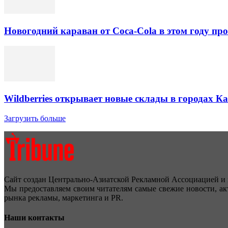
Новогодний караван от Coca-Cola в этом году про
Wildberries открывает новые склады в городах К
Загрузить больше
Сайт создан Центрально-Азиатской Рекламной Ассоциацией и 
Мы предоставляем своим читателям самые свежие новости, ак
рынка рекламы, маркетинга и PR.
Наши контакты