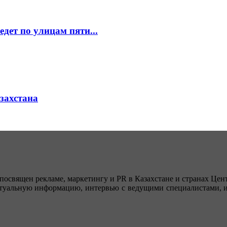
едет по улицам пяти...
азахстана
посвящен рекламе, маркетингу и PR в Казахстане и странах Цент
туальную информацию, интервью с ведущими специалистами, ин