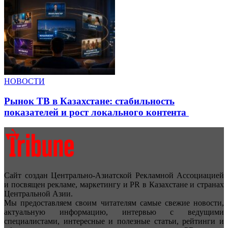
НОВОСТИ
Рынок ТВ в Казахстане: стабильность
показателей и рост локального контента
Сайт создан Центрально-Азиатской Рекламной Ассоциацией
и посвящен рекламе, маркетингу и PR в Казахстане и странах
Центральной Азии.
Мы предоставляем своим читателям самые свежие новости,
актуальную информацию, интервью с ведущими
специалистами, интересные и полезные статьи, рейтинги и