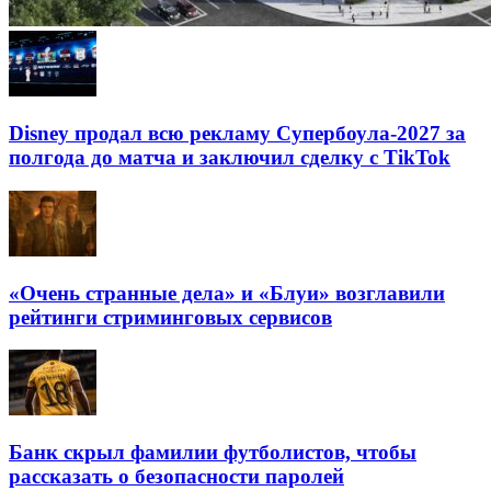
Disney продал всю рекламу Супербоула-2027 за
полгода до матча и заключил сделку с TikTok
«Очень странные дела» и «Блуи» возглавили
рейтинги стриминговых сервисов
Банк скрыл фамилии футболистов, чтобы
рассказать о безопасности паролей