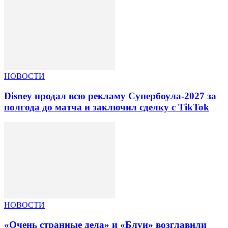
НОВОСТИ
Disney продал всю рекламу Супербоула-2027 за
полгода до матча и заключил сделку с TikTok
НОВОСТИ
«Очень странные дела» и «Блуи» возглавили