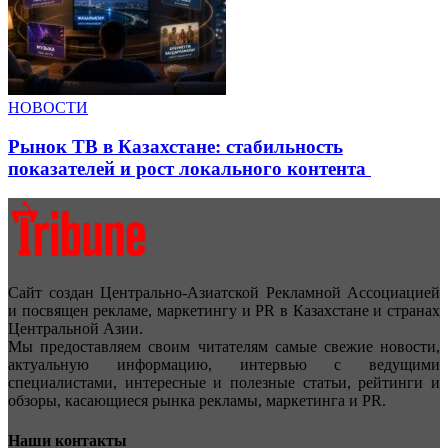
НОВОСТИ
Рынок ТВ в Казахстане: стабильность
показателей и рост локального контента
Сайт создан Центрально-Азиатской Рекламной Ассоциацией
и посвящен рекламе, маркетингу и PR в Казахстане и странах
Центральной Азии.
Мы предоставляем своим читателям самые свежие новости,
актуальную информацию, интервью с ведущими
специалистами, интересные и полезные статьи, рейтинги и
обзоры, касающиеся рынка рекламы, маркетинга и PR.
Наши контакты