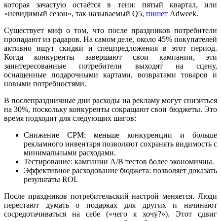
которая зачастую остаётся в тени: пятый квартал, или
«невидимый сезон», так называемый Q5,
пишет
Adweek.
Существует миф о том, что после праздников потребители
пропадают из радаров. На самом деле, около 45% покупателей
активно ищут скидки и спецпредложения в этот период.
Когда конкуренты завершают свои кампании, эти
заинтересованные потребители выходят на сцену,
оснащенные подарочными картами, возвратами товаров и
новыми потребностями.
В послепраздничные дни расходы на рекламу могут снизиться
на 30%, поскольку конкуренты сокращают свои бюджеты. Это
время подходит для следующих шагов:
Снижение CPM: меньше конкуренции и больше
рекламного инвентаря позволяют сохранять видимость с
минимальными расходами.
Тестирование: кампании A/B тестов более экономичны.
Эффективное расходование бюджета: позволяет доказать
результаты ROI.
После праздников потребительский настрой меняется. Люди
перестают думать о подарках для других и начинают
сосредотачиваться на себе («чего я хочу?»). Этот сдвиг