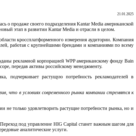
21.01.2025
сь о продаже своего подразделения Kantar Media американской
новый этап в развитии Kantar Media и отрасли в целом.
в области кроссплатформенного измерения аудитории. Компания
елей, работая с крупнейшими брендами и компаниями по всему
проданы рекламной корпорацией WPP американскому фонду Bain
iascope, передав активы российскому менеджменту.
ка, подчеркивает растущую потребность рекламодателей в
вив, что в условиях современного рынка компании стремятся к
нии не только удовлетворить растущие потребности рынка, но и
Переход под управление HIG Capital станет важным шагом для
передовые аналитические услуги.