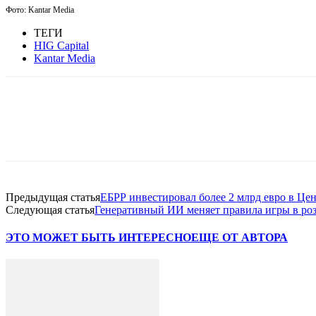
Фото: Kantar Media
ТЕГИ
HIG Capital
Kantar Media
Facebook
WhatsApp
Telegram
Предыдущая статья
ЕБРР инвестировал более 2 млрд евро в Це
Следующая статья
Генеративный ИИ меняет правила игры в ро
ЭТО МОЖЕТ БЫТЬ ИНТЕРЕСНО
ЕЩЕ ОТ АВТОРА