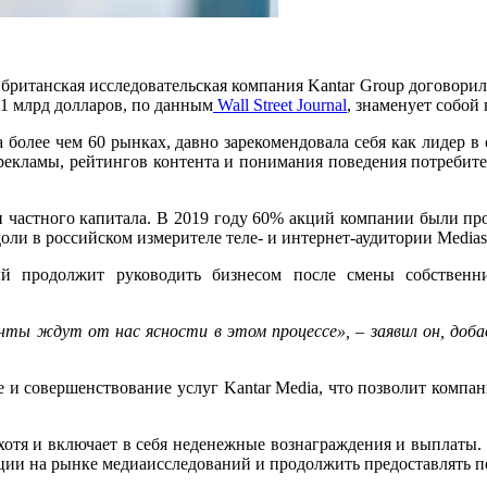
британская исследовательская компания Kantar Group договорила
 1 млрд долларов, по данным
Wall Street Journal
, знаменует собой 
 более чем 60 рынках, давно зарекомендовала себя как лидер 
рекламы, рейтингов контента и понимания поведения потребит
уки частного капитала. В 2019 году 60% акций компании были 
от доли в российском измерителе теле- и интернет-аудитории Med
ый продолжит руководить бизнесом после смены собственни
нты ждут от нас ясности в этом процессе», – заявил он, доба
ие и совершенствование услуг Kantar Media, что позволит компа
хотя и включает в себя неденежные вознаграждения и выплаты. 
иции на рынке медиаисследований и продолжить предоставлять 