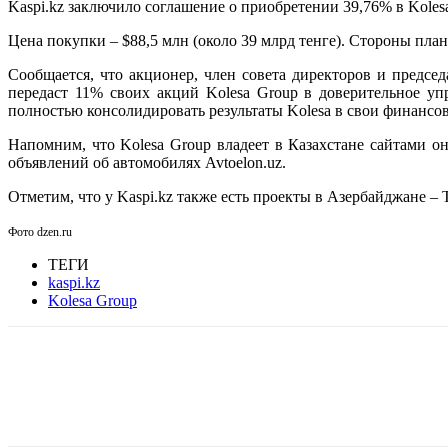
Kaspi.kz заключило соглашение о приобретении 39,76% в Kolesa
Цена покупки – $88,5 млн (около 39 млрд тенге). Стороны плани
Сообщается, что акционер, член совета директоров и предсе
передаст 11% своих акций Kolesa Group в доверительное уп
полностью консолидировать результаты Kolesa в свои финансо
Напомним, что Kolesa Group владеет в Казахстане сайтами он
объявлений об автомобилях Avtoelon.uz.
Отметим, что у Kaspi.kz также есть проекты в Азербайджане – T
Фото dzen.ru
ТЕГИ
kaspi.kz
Kolesa Group
Facebook
WhatsApp
Telegram