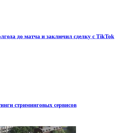
олгода до матча и заключил сделку с TikTok
тинги стриминговых сервисов