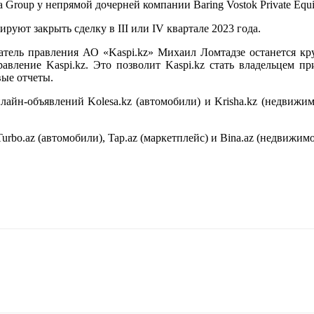
 Group у непрямой дочерней компании Baring Vostok Private Equ
руют закрыть сделку в III или IV квартале 2023 года.
датель правления АО «Kaspi.kz» Михаил Ломтадзе останется к
равление Kaspi.kz. Это позволит Kaspi.kz стать владельцем 
вые отчеты.
лайн-объявлений Kolesa.kz (автомобили) и Krisha.kz (недвижи
urbo.az (автомобили), Tap.az (маркетплейс) и Bina.az (недвижимо