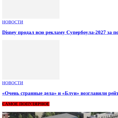
НОВОСТИ
Disney продал всю рекламу Супербоула-2027 за п
НОВОСТИ
«Очень странные дела» и «Блуи» возглавили рей
САМОЕ ПОПУЛЯРНОЕ