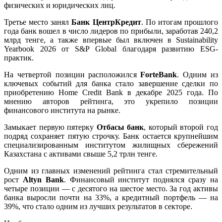
физических и юридических лиц.
Третье место занял
Банк ЦентрКредит
. По итогам прошлого
года банк вошел в число лидеров по прибыли, заработав 240,2
млрд тенге, а также впервые был включен в Sustainability
Yearbook 2026 от S&P Global благодаря развитию ESG-
практик.
На четвертой позиции расположился
ForteBank
. Одним из
ключевых событий для банка стало завершение сделки по
приобретению Home Credit Bank в декабре 2025 года. По
мнению авторов рейтинга, это укрепило позиции
финансового института на рынке.
Замыкает первую пятерку
Отбасы банк
, который второй год
подряд сохраняет пятую строчку. Банк остается крупнейшим
специализированным институтом жилищных сбережений
Казахстана с активами свыше 5,2 трлн тенге.
Одним из главных изменений рейтинга стал стремительный
рост
Altyn Bank
. Финансовый институт поднялся сразу на
четыре позиции — с десятого на шестое место. За год активы
банка выросли почти на 33%, а кредитный портфель — на
39%, что стало одним из лучших результатов в секторе.