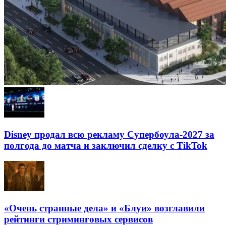
Disney продал всю рекламу Супербоула-2027 за
полгода до матча и заключил сделку с TikTok
«Очень странные дела» и «Блуи» возглавили
рейтинги стриминговых сервисов