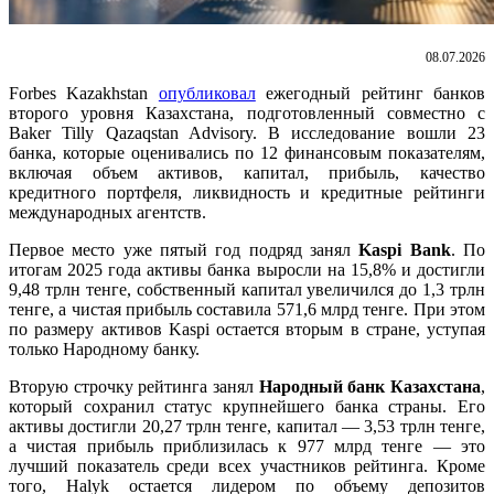
08.07.2026
Forbes Kazakhstan
опубликовал
ежегодный рейтинг банков
второго уровня Казахстана, подготовленный совместно с
Baker Tilly Qazaqstan Advisory. В исследование вошли 23
банка, которые оценивались по 12 финансовым показателям,
включая объем активов, капитал, прибыль, качество
кредитного портфеля, ликвидность и кредитные рейтинги
международных агентств.
Первое место уже пятый год подряд занял
Kaspi Bank
. По
итогам 2025 года активы банка выросли на 15,8% и достигли
9,48 трлн тенге, собственный капитал увеличился до 1,3 трлн
тенге, а чистая прибыль составила 571,6 млрд тенге. При этом
по размеру активов Kaspi остается вторым в стране, уступая
только Народному банку.
Вторую строчку рейтинга занял
Народный банк Казахстана
,
который сохранил статус крупнейшего банка страны. Его
активы достигли 20,27 трлн тенге, капитал — 3,53 трлн тенге,
а чистая прибыль приблизилась к 977 млрд тенге — это
лучший показатель среди всех участников рейтинга. Кроме
того, Halyk остается лидером по объему депозитов