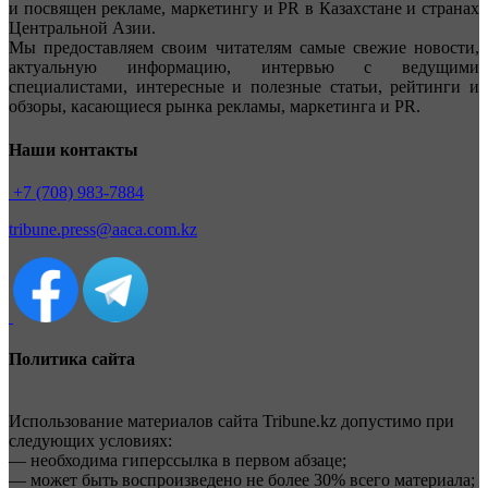
и посвящен рекламе, маркетингу и PR в Казахстане и странах
Центральной Азии.
Мы предоставляем своим читателям самые свежие новости,
актуальную информацию, интервью с ведущими
специалистами, интересные и полезные статьи, рейтинги и
обзоры, касающиеся рынка рекламы, маркетинга и PR.
Наши контакты
+7 (708) 983-7884
tribune.press@aaca.com.kz
Политика сайта
Использование материалов сайта Tribune.kz допустимо при
следующих условиях:
— необходима гиперссылка в первом абзаце;
— может быть воспроизведено не более 30% всего материала;