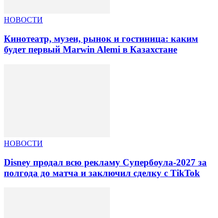
НОВОСТИ
Кинотеатр, музеи, рынок и гостиница: каким
будет первый Marwin Alemi в Казахстане
НОВОСТИ
Disney продал всю рекламу Супербоула-2027 за
полгода до матча и заключил сделку с TikTok