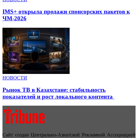
IMS+ открыла продажи спонсорских пакетов к
ЧМ-2026
НОВОСТИ
Рынок ТВ в Казахстане: стабильность
показателей и рост локального контента
Сайт создан Центрально-Азиатской Рекламной Ассоциацией