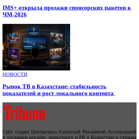
IMS+ открыла продажи спонсорских пакетов к
ЧМ-2026
НОВОСТИ
Рынок ТВ в Казахстане: стабильность
показателей и рост локального контента
Сайт создан Центрально-Азиатской Рекламной Ассоциацией
и посвящен рекламе, маркетингу и PR в Казахстане и странах