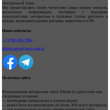
Центральной Азии.
Мы предоставляем своим читателям самые свежие новости,
актуальную информацию, интервью с ведущими
специалистами, интересные и полезные статьи, рейтинги и
обзоры, касающиеся рынка рекламы, маркетинга и PR.
Наши контакты
+7 (708) 983-7884
tribune.press@aaca.com.kz
Политика сайта
Использование материалов сайта Tribune.kz допустимо при
следующих условиях:
— необходима гиперссылка в первом абзаце;
— может быть воспроизведено не более 30% всего материала;
— при копировании полного объёма материалов сайта