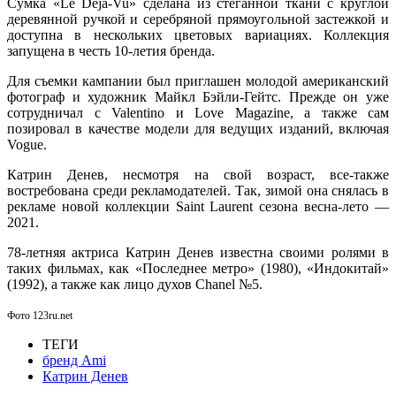
Сумка «Le Déjà-Vu» сделана из стеганной ткани с круглой
деревянной ручкой и серебряной прямоугольной застежкой и
доступна в нескольких цветовых вариациях. Коллекция
запущена в честь 10-летия бренда.
Для съемки кампании был приглашен молодой американский
фотограф и художник Майкл Бэйли-Гейтс. Прежде он уже
сотрудничал с Valentino и Love Magazine, а также сам
позировал в качестве модели для ведущих изданий, включая
Vogue.
Катрин Денев, несмотря на свой возраст, все-также
востребована среди рекламодателей. Так, зимой она снялась в
рекламе новой коллекции Saint Laurent сезона весна-лето —
2021.
78-летняя актриса Катрин Денев известна своими ролями в
таких фильмах, как «Последнее метро» (1980), «Индокитай»
(1992), а также как лицо духов Chanel №5.
Фото 123ru.net
ТЕГИ
бренд Ami
Катрин Денев