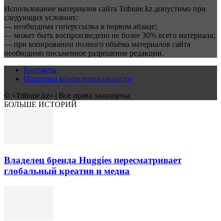
Использование материалов сайта Tribune.kz допустимо при
следующих условиях:
— необходима гиперссылка в первом абзаце;
— может быть воспроизведено не более 30% всего материала;
— при копировании полного объёма материалов сайта
необходимо письменное разрешение редакции.
Контакты
Политика конфиденциальности
© «Tribune.kz» | Все права защищены
БОЛЬШЕ ИСТОРИЙ
Владелец бренда Huggies пересматривает
глобальный креатив и медиа