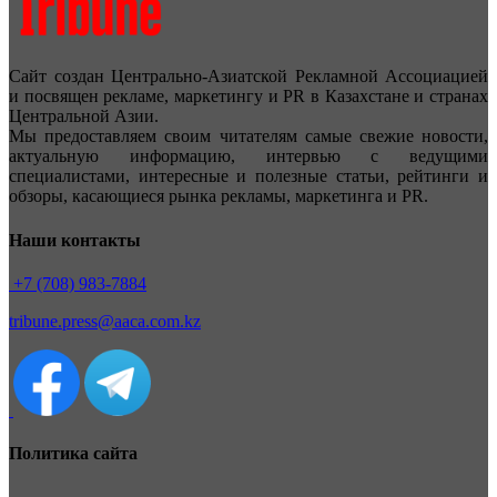
Сайт создан Центрально-Азиатской Рекламной Ассоциацией
и посвящен рекламе, маркетингу и PR в Казахстане и странах
Центральной Азии.
Мы предоставляем своим читателям самые свежие новости,
актуальную информацию, интервью с ведущими
специалистами, интересные и полезные статьи, рейтинги и
обзоры, касающиеся рынка рекламы, маркетинга и PR.
Наши контакты
+7 (708) 983-7884
tribune.press@aaca.com.kz
Политика сайта