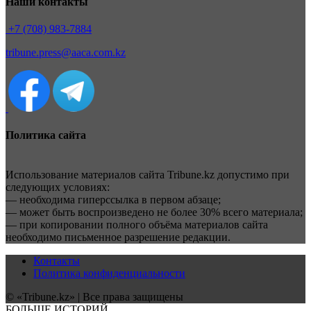
Наши контакты
+7 (708) 983-7884
tribune.press@aaca.com.kz
Политика сайта
Использование материалов сайта Tribune.kz допустимо при
следующих условиях:
— необходима гиперссылка в первом абзаце;
— может быть воспроизведено не более 30% всего материала;
— при копировании полного объёма материалов сайта
необходимо письменное разрешение редакции.
Контакты
Политика конфиденциальности
© «Tribune.kz» | Все права защищены
БОЛЬШЕ ИСТОРИЙ