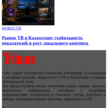
НОВОСТИ
Рынок ТВ в Казахстане: стабильность
показателей и рост локального контента
Сайт создан Центрально-Азиатской Рекламной Ассоциацией
и посвящен рекламе, маркетингу и PR в Казахстане и странах
Центральной Азии.
Мы предоставляем своим читателям самые свежие новости,
актуальную информацию, интервью с ведущими
специалистами, интересные и полезные статьи, рейтинги и
обзоры, касающиеся рынка рекламы, маркетинга и PR.