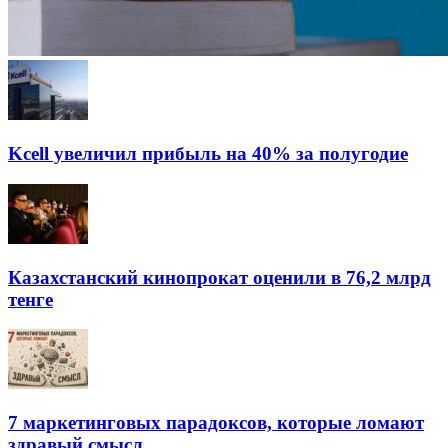
Kcell увеличил прибыль на 40% за полугодие
Казахстанский кинопрокат оценили в 76,2 млрд
тенге
7 маркетинговых парадоксов, которые ломают
здравый смысл