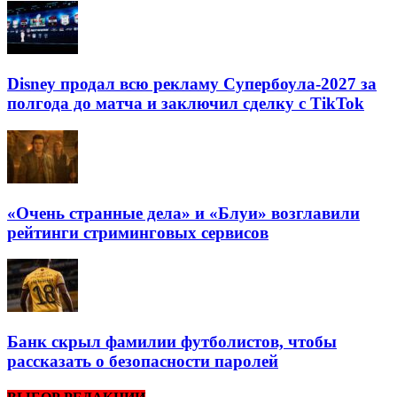
Disney продал всю рекламу Супербоула-2027 за
полгода до матча и заключил сделку с TikTok
«Очень странные дела» и «Блуи» возглавили
рейтинги стриминговых сервисов
Банк скрыл фамилии футболистов, чтобы
рассказать о безопасности паролей