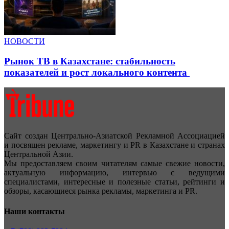
НОВОСТИ
Рынок ТВ в Казахстане: стабильность
показателей и рост локального контента
Сайт создан Центрально-Азиатской Рекламной Ассоциацией
и посвящен рекламе, маркетингу и PR в Казахстане и странах
Центральной Азии.
Мы предоставляем своим читателям самые свежие новости,
актуальную информацию, интервью с ведущими
специалистами, интересные и полезные статьи, рейтинги и
обзоры, касающиеся рынка рекламы, маркетинга и PR.
Наши контакты