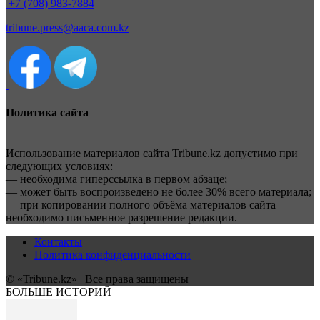
+7 (708) 983-7884
tribune.press@aaca.com.kz
Политика сайта
Использование материалов сайта Tribune.kz допустимо при
следующих условиях:
— необходима гиперссылка в первом абзаце;
— может быть воспроизведено не более 30% всего материала;
— при копировании полного объёма материалов сайта
необходимо письменное разрешение редакции.
Контакты
Политика конфиденциальности
© «Tribune.kz» | Все права защищены
БОЛЬШЕ ИСТОРИЙ