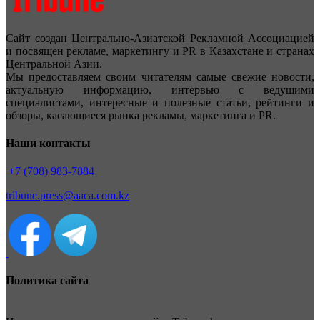
Сайт создан Центрально-Азиатской Рекламной Ассоциацией
и посвящен рекламе, маркетингу и PR в Казахстане и странах
Центральной Азии.
Мы предоставляем своим читателям самые свежие новости,
актуальную информацию, интервью с ведущими
специалистами, интересные и полезные статьи, рейтинги и
обзоры, касающиеся рынка рекламы, маркетинга и PR.
Наши контакты
+7 (708) 983-7884
tribune.press@aaca.com.kz
Политика сайта