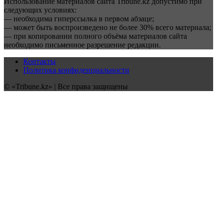
Использование материалов сайта Tribune.kz допустимо при
следующих условиях:
— необходима гиперссылка в первом абзаце;
— может быть воспроизведено не более 30% всего материала;
— при копировании полного объёма материалов сайта
необходимо письменное разрешение редакции.
Контакты
Политика конфиденциальности
© «Tribune.kz» | Все права защищены