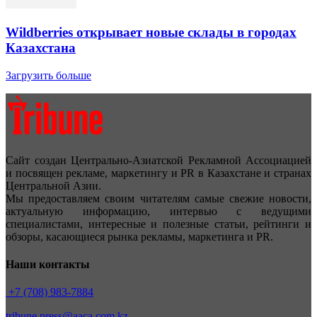
Wildberries открывает новые склады в городах
Казахстана
Загрузить больше
Сайт создан Центрально-Азиатской Рекламной Ассоциацией
и посвящен рекламе, маркетингу и PR в Казахстане и странах
Центральной Азии.
Мы предоставляем своим читателям самые свежие новости,
актуальную информацию, интервью с ведущими
специалистами, интересные и полезные статьи, рейтинги и
обзоры, касающиеся рынка рекламы, маркетинга и PR.
Наши контакты
+7 (708) 983-7884
tribune.press@aaca.com.kz