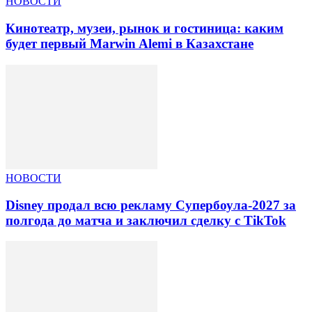
НОВОСТИ
Кинотеатр, музеи, рынок и гостиница: каким
будет первый Marwin Alemi в Казахстане
НОВОСТИ
Disney продал всю рекламу Супербоула-2027 за
полгода до матча и заключил сделку с TikTok