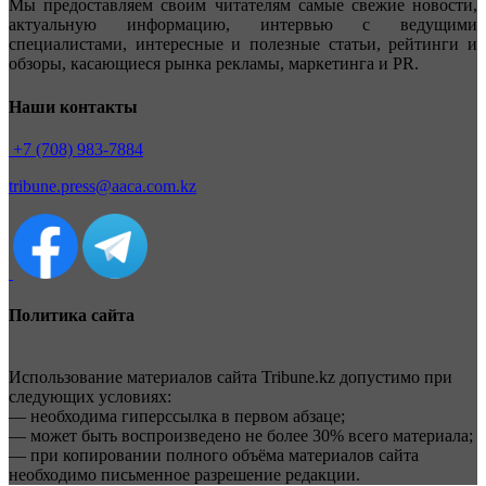
Мы предоставляем своим читателям самые свежие новости,
актуальную информацию, интервью с ведущими
специалистами, интересные и полезные статьи, рейтинги и
обзоры, касающиеся рынка рекламы, маркетинга и PR.
Наши контакты
+7 (708) 983-7884
tribune.press@aaca.com.kz
Политика сайта
Использование материалов сайта Tribune.kz допустимо при
следующих условиях:
— необходима гиперссылка в первом абзаце;
— может быть воспроизведено не более 30% всего материала;
— при копировании полного объёма материалов сайта
необходимо письменное разрешение редакции.