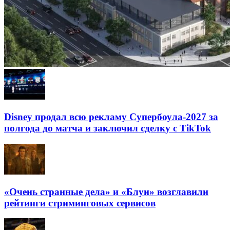
Disney продал всю рекламу Супербоула-2027 за
полгода до матча и заключил сделку с TikTok
«Очень странные дела» и «Блуи» возглавили
рейтинги стриминговых сервисов