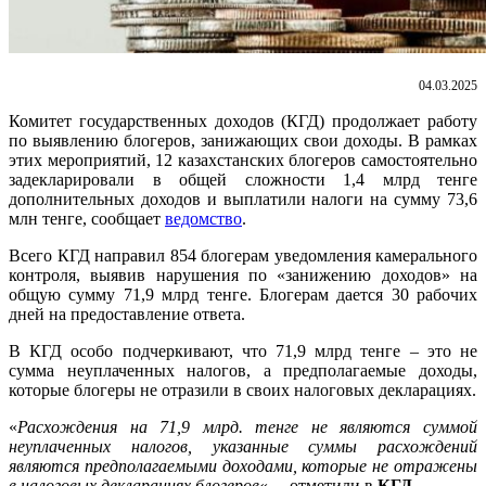
04.03.2025
Комитет государственных доходов (КГД) продолжает работу
по выявлению блогеров, занижающих свои доходы. В рамках
этих мероприятий, 12 казахстанских блогеров самостоятельно
задекларировали в общей сложности 1,4 млрд тенге
дополнительных доходов и выплатили налоги на сумму 73,6
млн тенге, сообщает
ведомство
.
Всего КГД направил 854 блогерам уведомления камерального
контроля, выявив нарушения по «занижению доходов» на
общую сумму 71,9 млрд тенге. Блогерам дается 30 рабочих
дней на предоставление ответа.
В КГД особо подчеркивают, что 71,9 млрд тенге – это не
сумма неуплаченных налогов, а предполагаемые доходы,
которые блогеры не отразили в своих налоговых декларациях.
«
Расхождения на 71,9 млрд. тенге не являются суммой
неуплаченных налогов, указанные суммы расхождений
являются предполагаемыми доходами, которые не отражены
в налоговых декларациях блогеров
«, – отметили в
КГД
.