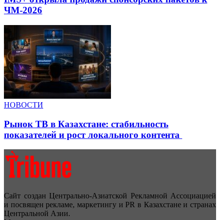
ЧМ-2026
НОВОСТИ
Рынок ТВ в Казахстане: стабильность
показателей и рост локального контента
Сайт создан Центрально-Азиатской Рекламной Ассоциацией
и посвящен рекламе, маркетингу и PR в Казахстане и странах
Центральной Азии.