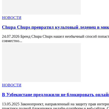
НОВОСТИ
Chupa Chups превратил культовый леденец в ми
24.07.2026 Бренд Chupa Chups нашел необычный способ попасть
совместно...
НОВОСТИ
В Узбекистане предложили не блокировать онлай
13.05.2025 Законопроект, направленный на защиту прав интер
практики полной блокировки онлайн-платформ и веб-сайтов. О