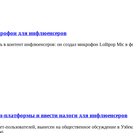
крофон для инфлюенсеров
 в контент инфлюенсеров: он создал микрофон Lollipop Mic в ф
н-платформы и ввести налоги для инфлюенсеров
нет-пользователей, вынесен на общественное обсуждение в Узбе
б...