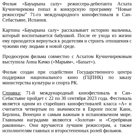
Фильм «Бауырына салу» режиссера-дебютанта Асхата
Кучинчирекова попал в конкурсную программу “Новые
режиссеры” 71-го международного кинофестиваля в Сан-
Себастьяне, Испания.
Картина «Бауырына салу» рассказывает историю мальчика,
который воспитывается бабушкой. После ее ухода из жизни
ему приходится вернуться к родителям и строить отношения с
чужими ему людьми в новой среде.
Продюсером фильма совместно с Асхатом Кучинчирековым
выступила Анна Качко («Марьям», «Бахыт»).
Фильм создан при содействии Государственного центра
поддержки национального кино (ГЦПНК) по заказу
министерства культуры и спорта РК.
Справка:
71-й международный кинофестиваль в Сан-
Себастьяне пройдет с 22 по 30 сентября 2023 года. Фестиваль
является одним из старейших кинофестивалей класса «А» и
считается четвертым по значимости в Европе после Канн,
Берлина, Венеции и самым важным в испаноязычном мире.
Главными наградами являются «Золотая» и «Серебряная
раковины». Они вручаются лучшим режиссерам, а также
исполнителям главных и второстепенных ролей фильмов.