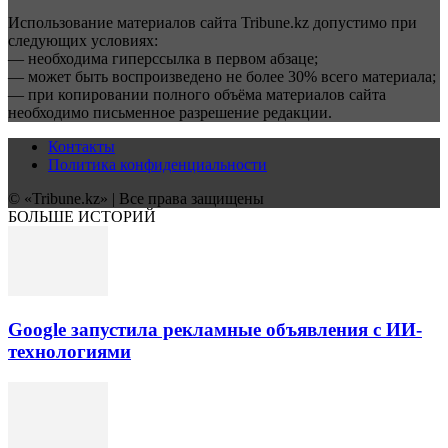
Использование материалов сайта Tribune.kz допустимо при
следующих условиях:
— необходима гиперссылка в первом абзаце;
— может быть воспроизведено не более 30% всего материала;
— при копировании полного объёма материалов сайта
необходимо письменное разрешение редакции.
Контакты
Политика конфиденциальности
© «Tribune.kz» | Все права защищены
БОЛЬШЕ ИСТОРИЙ
Google запустила рекламные объявления с ИИ-
технологиями