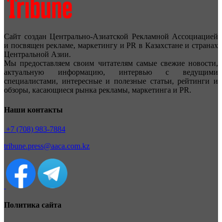
Сайт создан Центрально-Азиатской Рекламной Ассоциацией
и посвящен рекламе, маркетингу и PR в Казахстане и странах
Центральной Азии.
Мы предоставляем своим читателям самые свежие новости,
актуальную информацию, интервью с ведущими
специалистами, интересные и полезные статьи, рейтинги и
обзоры, касающиеся рынка рекламы, маркетинга и PR.
Наши контакты
+7 (708) 983-7884
tribune.press@aaca.com.kz
Политика сайта