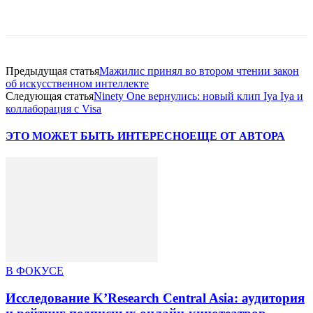
Facebook
WhatsApp
Telegram
Предыдущая статья
Мажилис принял во втором чтении закон
об искусственном интеллекте
Следующая статья
Ninety One вернулись: новый клип Iya Iya и
коллаборация с Visa
ЭТО МОЖЕТ БЫТЬ ИНТЕРЕСНО
ЕЩЕ ОТ АВТОРА
В ФОКУСЕ
Исследование K’Research Central Asia: аудитория