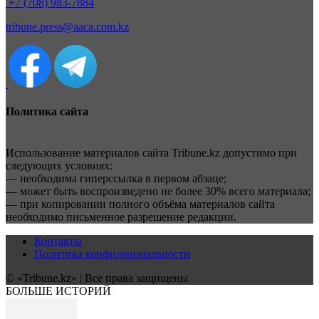
+7 (708) 983-7884
tribune.press@aaca.com.kz
Политика сайта
Использование материалов сайта Tribune.kz допустимо при
следующих условиях:
— необходима гиперссылка в первом абзаце;
— может быть воспроизведено не более 30% всего материала;
— при копировании полного объёма материалов сайта
необходимо письменное разрешение редакции.
Контакты
Политика конфиденциальности
© «Tribune.kz» | Все права защищены
БОЛЬШЕ ИСТОРИЙ