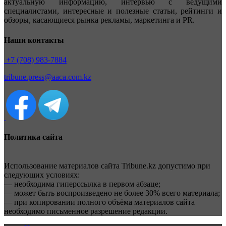
актуальную информацию, интервью с ведущими
специалистами, интересные и полезные статьи, рейтинги и
обзоры, касающиеся рынка рекламы, маркетинга и PR.
Наши контакты
+7 (708) 983-7884
tribune.press@aaca.com.kz
Политика сайта
Использование материалов сайта Tribune.kz допустимо при
следующих условиях:
— необходима гиперссылка в первом абзаце;
— может быть воспроизведено не более 30% всего материала;
— при копировании полного объёма материалов сайта
необходимо письменное разрешение редакции.