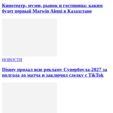
Кинотеатр, музеи, рынок и гостиница: каким
будет первый Marwin Alemi в Казахстане
НОВОСТИ
Disney продал всю рекламу Супербоула-2027 за
полгода до матча и заключил сделку с TikTok