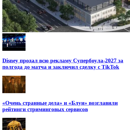
Disney продал всю рекламу Супербоула-2027 за
полгода до матча и заключил сделку с TikTok
«Очень странные дела» и «Блуи» возглавили
рейтинги стриминговых сервисов