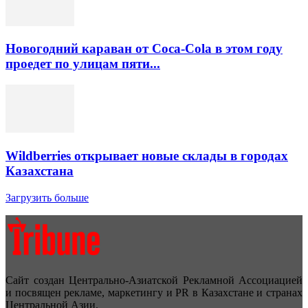
Новогодний караван от Coca-Cola в этом году
проедет по улицам пяти...
Wildberries открывает новые склады в городах
Казахстана
Загрузить больше
Сайт создан Центрально-Азиатской Рекламной Ассоциацией
и посвящен рекламе, маркетингу и PR в Казахстане и странах
Центральной Азии.