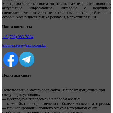
Мы предоставляем своим читателям самые свежие новости,
актуальную информацию, интервью с ведущими
специалистами, интересные и полезные статьи, рейтинги и
обзоры, касающиеся рынка рекламы, маркетинга и PR.
Наши контакты
+7 (708) 983-7884
tribune.press@aaca.com.kz
Политика сайта
Использование материалов сайта Tribune.kz допустимо при
следующих условиях:
— необходима гиперссылка в первом абзаце;
— может быть воспроизведено не более 30% всего материала;
— при копировании полного объёма материалов сайта
необходимо письменное разрешение редакции.