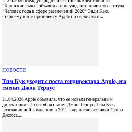
21.05.2026 Международный фестиваль креативности
“Каннские львы” объявил о присуждении почетного титула
“Человек года в сфере развлечений 2026” Эдди Кью,
старшему вице-президенту Apple по сервисам и...
НОВОСТИ
Тим Кук уходит с поста гендиректора Apple, его
сменит Джон Тернус
21.04.2026 Apple объявила, что ее новым генеральным
директором c 1 сентября станет Джон Тернус. Тим Кук,
возглавивший компанию в 2011 году после отставки Стива
Джобса,...