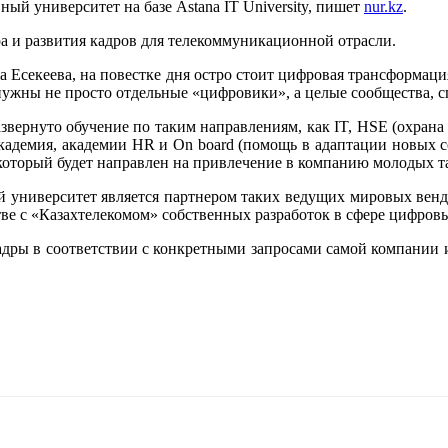
й университет на базе Astana IT University, пишет
nur.kz
.
а и развития кадров для телекоммуникационной отрасли.
 Есекеева, на повестке дня остро стоит цифровая трансформаци
нужны не просто отдельные «цифровики», а целые сообщества, 
звернуто обучение по таким направлениям, как IT, HSE (охрана тр
академия, академии HR и On board (помощь в адаптации новых с
 который будет направлен на привлечение в компанию молодых т
чей университет является партнером таких ведущих мировых вендо
ве с «Казахтелекомом» собственных разработок в сфере цифров
адры в соответствии с конкретными запросами самой компании 