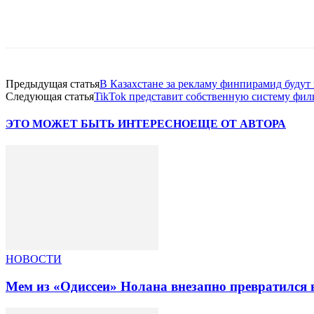
Facebook
WhatsApp
Telegram
Предыдущая статья
В Казахстане за рекламу финпирамид будут
Следующая статья
TikTok представит собственную систему фил
ЭТО МОЖЕТ БЫТЬ ИНТЕРЕСНО
ЕЩЕ ОТ АВТОРА
НОВОСТИ
Мем из «Одиссеи» Нолана внезапно превратился 