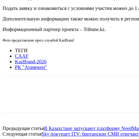
Подать заявку и ознакомиться с условиями участия можно до 1 
Дополнительную информацию также можно получить в региона
Информационный партнер проекта – Tribune.kz.
Фото предоставлено пресс-службой
KazBrand
ТЕГИ
CAAF
KazBrand-2026
РК "Атамекен"
Facebook
WhatsApp
Telegram
Предыдущая статья
В Казахстане запускают платформу NeedMar
Следующая статья
Sky покупает ITV: британские СМИ отвечают