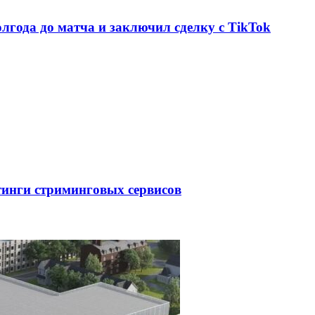
олгода до матча и заключил сделку с TikTok
тинги стриминговых сервисов