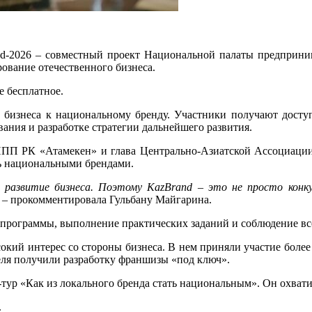
and-2026 – совместный проект Национальной палаты предприн
ование отечественного бизнеса.
е бесплатное.
 бизнеса к национальному бренду. Участники получают досту
ания и разработке стратегии дальнейшего развития.
а НПП РК «Атамекен» и глава Центрально-Азиатской Ассоциац
ть национальными брендами.
развитие бизнеса. Поэтому KazBrand – это не просто конку
, – прокомментировала Гульбану Майгарина.
 программы, выполнение практических заданий и соблюдение вс
окий интерес со стороны бизнеса. В нем приняли участие более
еля получили разработку франшизы «под ключ».
тур «Как из локального бренда стать национальным». Он охвати
.