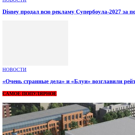
Disney продал всю рекламу Супербоула-2027 за п
НОВОСТИ
«Очень странные дела» и «Блуи» возглавили рей
САМОЕ ПОПУЛЯРНОЕ