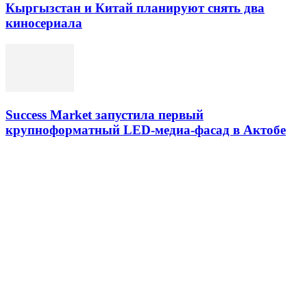
Кыргызстан и Китай планируют снять два
киносериала
Success Market запустила первый
крупноформатный LED-медиа-фасад в Актобе