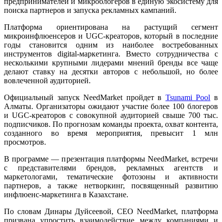
предпринимателей и микроблогеров в единую экосистему для
поиска партнеров и запуска рекламных кампаний.
Платформа ориентирована на растущий сегмент
микроинфлюенсеров и UGC-креаторов, который в последние
годы становится одним из наиболее востребованных
инструментов digital-маркетинга. Вместо сотрудничества с
несколькими крупными лидерами мнений бренды все чаще
делают ставку на десятки авторов с небольшой, но более
вовлеченной аудиторией.
Официальный запуск NeedMarket пройдет в
Tsunami Pool
в
Алматы. Организаторы ожидают участие более 100 блогеров
и UGC-креаторов с совокупной аудиторией свыше 700 тыс.
подписчиков. По прогнозам команды проекта, охват контента,
созданного во время мероприятия, превысит 1 млн
просмотров.
В программе — презентация платформы NeedMarket, встречи
с представителями брендов, рекламных агентств и
маркетологами, тематические фотозоны и активности
партнеров, а также нетворкинг, посвященный развитию
инфлюенс-маркетинга в Казахстане.
По словам Динары Дуйсеевой, CEO NeedMarket, платформа
призвана упростить взаимодействие между компаниями и