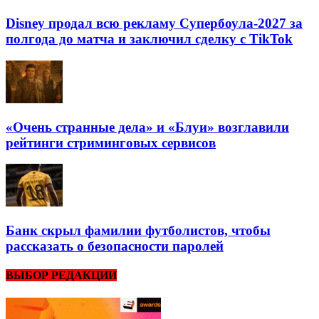
Disney продал всю рекламу Супербоула-2027 за
полгода до матча и заключил сделку с TikTok
«Очень странные дела» и «Блуи» возглавили
рейтинги стриминговых сервисов
Банк скрыл фамилии футболистов, чтобы
рассказать о безопасности паролей
ВЫБОР РЕДАКЦИИ