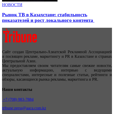
НОВОСТИ
Рынок ТВ в Казахстане: стабильность
показателей и рост локального контента
Сайт создан Центрально-Азиатской Рекламной Ассоциацией
и посвящен рекламе, маркетингу и PR в Казахстане и странах
Центральной Азии.
Мы предоставляем своим читателям самые свежие новости,
актуальную информацию, интервью с ведущими
специалистами, интересные и полезные статьи, рейтинги и
обзоры, касающиеся рынка рекламы, маркетинга и PR.
Наши контакты
+7 (708) 983-7884
tribune.press@aaca.com.kz