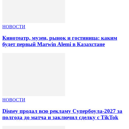
НОВОСТИ
Кинотеатр, музеи, рынок и гостиница: каким
будет первый Marwin Alemi в Казахстане
НОВОСТИ
Disney продал всю рекламу Супербоула-2027 за
полгода до матча и заключил сделку с TikTok