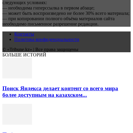
следующих условиях:
— необходима гиперссылка в первом абзаце;
— может быть воспроизведено не более 30% всего материала;
— при копировании полного объёма материалов сайта
необходимо письменное разрешение редакции.
Контакты
Политика конфиденциальности
© «Tribune.kz» | Все права защищены
БОЛЬШЕ ИСТОРИЙ
Поиск Яндекса делает контент со всего мира
более доступным на казахском...