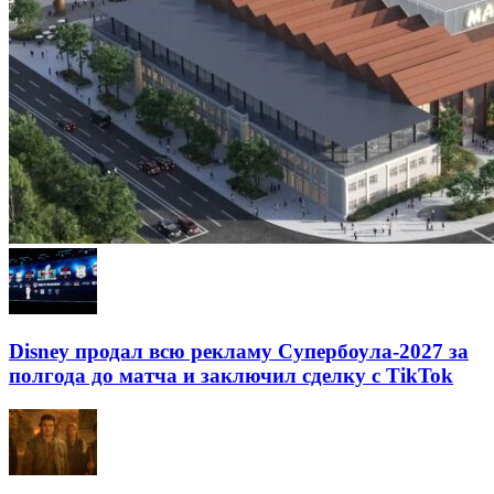
Disney продал всю рекламу Супербоула-2027 за
полгода до матча и заключил сделку с TikTok