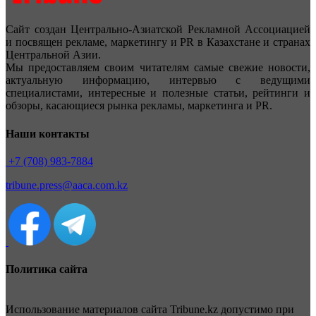
Сайт создан Центрально-Азиатской Рекламной Ассоциацией
и посвящен рекламе, маркетингу и PR в Казахстане и странах
Центральной Азии.
Мы предоставляем своим читателям самые свежие новости,
актуальную информацию, интервью с ведущими
специалистами, интересные и полезные статьи, рейтинги и
обзоры, касающиеся рынка рекламы, маркетинга и PR.
Наши контакты
+7 (708) 983-7884
tribune.press@aaca.com.kz
Политика сайта
Использование материалов сайта Tribune.kz допустимо при