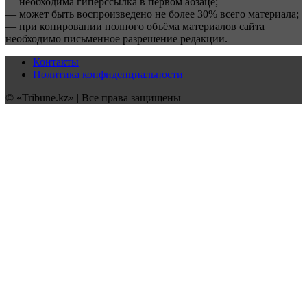
— необходима гиперссылка в первом абзаце;
— может быть воспроизведено не более 30% всего материала;
— при копировании полного объёма материалов сайта
необходимо письменное разрешение редакции.
Контакты
Политика конфиденциальности
© «Tribune.kz» | Все права защищены