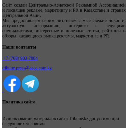
Сайт создан Центрально-Азиатской Рекламной Ассоциацией
и посвящен рекламе, маркетингу и PR в Казахстане и странах
Центральной Азии.
Мы предоставляем своим читателям самые свежие новости,
актуальную информацию, интервью с ведущими
специалистами, интересные и полезные статьи, рейтинги и
обзоры, касающиеся рынка рекламы, маркетинга и PR.
Наши контакты
+7 (708) 983-7884
tribune.press@aaca.com.kz
Политика сайта
Использование материалов сайта Tribune.kz допустимо при
следующих условиях: