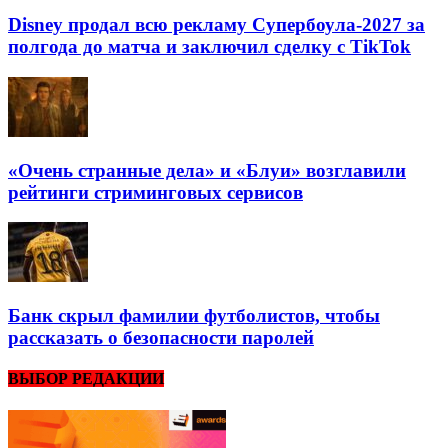
Disney продал всю рекламу Супербоула-2027 за
полгода до матча и заключил сделку с TikTok
«Очень странные дела» и «Блуи» возглавили
рейтинги стриминговых сервисов
Банк скрыл фамилии футболистов, чтобы
рассказать о безопасности паролей
ВЫБОР РЕДАКЦИИ