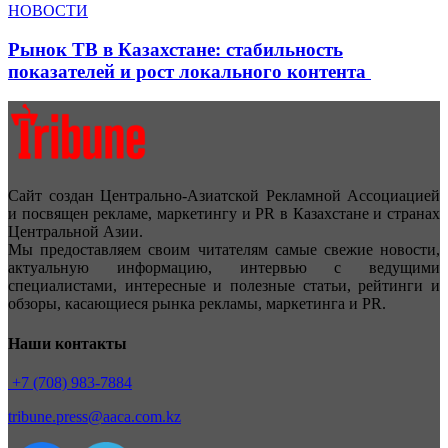
НОВОСТИ
Рынок ТВ в Казахстане: стабильность
показателей и рост локального контента
Сайт создан Центрально-Азиатской Рекламной Ассоциацией
и посвящен рекламе, маркетингу и PR в Казахстане и странах
Центральной Азии.
Мы предоставляем своим читателям самые свежие новости,
актуальную информацию, интервью с ведущими
специалистами, интересные и полезные статьи, рейтинги и
обзоры, касающиеся рынка рекламы, маркетинга и PR.
Наши контакты
+7 (708) 983-7884
tribune.press@aaca.com.kz