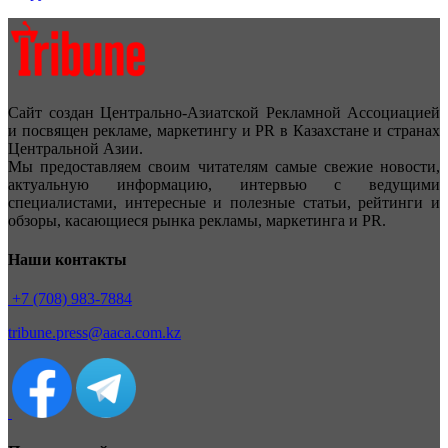
Сайт создан Центрально-Азиатской Рекламной Ассоциацией
и посвящен рекламе, маркетингу и PR в Казахстане и странах
Центральной Азии.
Мы предоставляем своим читателям самые свежие новости,
актуальную информацию, интервью с ведущими
специалистами, интересные и полезные статьи, рейтинги и
обзоры, касающиеся рынка рекламы, маркетинга и PR.
Наши контакты
+7 (708) 983-7884
tribune.press@aaca.com.kz