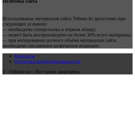
Политика сайта
Использование материалов сайта Tribune.kz допустимо при
следующих условиях:
— необходима гиперссылка в первом абзаце;
— может быть воспроизведено не более 30% всего материала;
— при копировании полного объёма материалов сайта
необходимо письменное разрешение редакции.
Контакты
Политика конфиденциальности
© «Tribune.kz» | Все права защищены