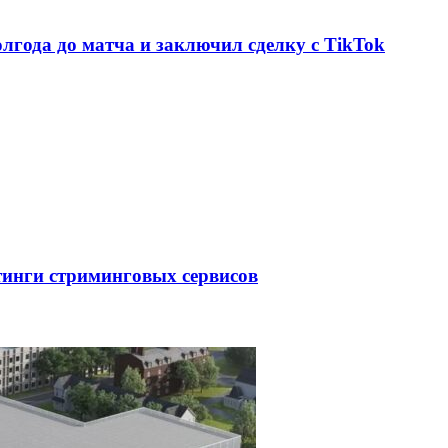
олгода до матча и заключил сделку с TikTok
тинги стриминговых сервисов