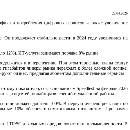
22.04.2026
афика и потребления цифровых сервисов, а также увеличение
. Он продолжает стабильно расти: в 2024 году увеличился на
оло 12%). ИТ-услуги занимают порядка 8% рынка.
родолжится и в перспективе. При этом тарифные планы станут
 гигабайтов лидеры рынка переходят к более сложной логике,
ируют бизнес, предлагая абонентам дополнительные сервисы –
 этому показателю, согласно данным Speedtest на февраль 2026
минга, соцсетей, онлайн-развлечений и удалённой работы.
хстане должен достичь 100%. В первую очередь речь идет об
альные 10% обеспечат спутниковым интернетом. Программа
азе LTE/5G для умных городов, логистики, промышленности. В