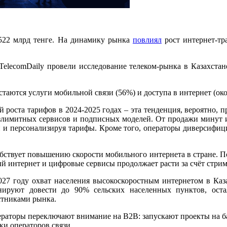
 522 млрд тенге. На динамику рынка
повлиял
рост интернет-тр
elecomDaily провели исследование телеком-рынка в Казахстане
аются услуги мобильной связи (56%) и доступа в интернет (ок
роста тарифов в 2024-2025 годах – эта тенденция, вероятно, п
безлимитных сервисов и подписных моделей. От продажи минут и
 и персонализируя тарифы. Кроме того, операторы диверсифиц
бствует повышению скорости мобильного интернета в стране. По
ный интернет и цифровые сервисы продолжает расти за счёт стри
27 году охват населения высокоскоростным интернетом в Каза
нируют довести до 90% сельских населенных пунктов, ост
стниками рынка.
ераторы переключают внимание на B2B: запускают проекты на б
ки операторов связи.