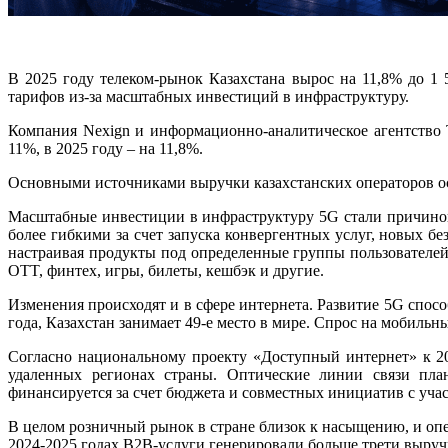
В 2025 году телеком-рынок Казахстана вырос на 11,8% до 1
тарифов из-за масштабных инвестиций в инфраструктуру.
Компания Nexign и информационно-аналитическое агентство T
11%, в 2025 году – на 11,8%.
Основными источниками выручки казахстанских операторов ост
Масштабные инвестиции в инфраструктуру 5G стали причиной 
более гибкими за счет запуска конвергентных услуг, новых 
настраивая продукты под определенные группы пользователей
OTT, финтех, игры, билеты, кешбэк и другие.
Изменения происходят и в сфере интернета. Развитие 5G спосо
года, Казахстан занимает 49-е место в мире. Спрос на мобиль
Согласно национальному проекту «Доступный интернет» к 20
удаленных регионах страны. Оптические линии связи пла
финансируется за счет бюджета и совместных инициатив с уча
В целом розничный рынок в стране близок к насыщению, и оп
2024-2025 годах B2B-услуги генерировали больше трети выруч