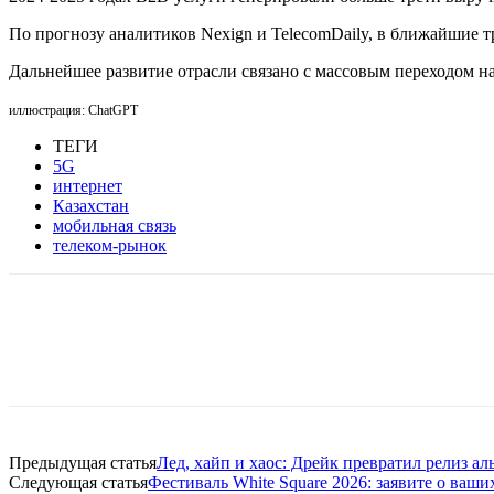
По прогнозу аналитиков Nexign и TelecomDaily, в ближайшие тр
Дальнейшее развитие отрасли связано с массовым переходом н
иллюстрация: ChatGPT
ТЕГИ
5G
интернет
Казахстан
мобильная связь
телеком-рынок
Facebook
WhatsApp
Telegram
Предыдущая статья
Лед, хайп и хаос: Дрейк превратил релиз а
Следующая статья
Фестиваль White Square 2026: заявите о ва