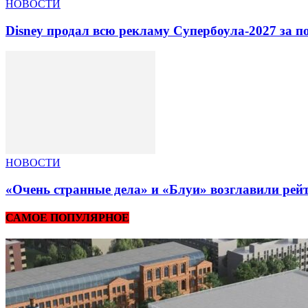
НОВОСТИ
Disney продал всю рекламу Супербоула-2027 за п
НОВОСТИ
«Очень странные дела» и «Блуи» возглавили рей
САМОЕ ПОПУЛЯРНОЕ