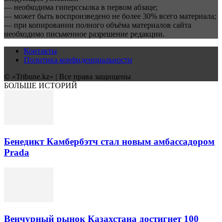
— необходима гиперссылка в первом абзаце;
— может быть воспроизведено не более 30% всего материала;
— при копировании полного объёма материалов сайта
необходимо письменное разрешение редакции.
Контакты
Политика конфиденциальности
© «Tribune.kz» | Все права защищены
БОЛЬШЕ ИСТОРИЙ
Бенедикт Камбербэтч стал новым амбассадором
Prada
Венчурный рынок Казахстана достигнет 100