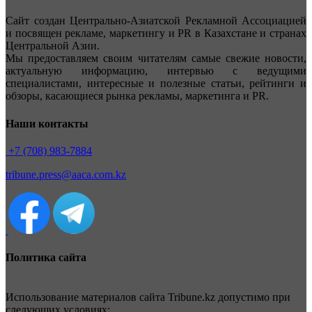
Сайт создан Центрально-Азиатской Рекламной Ассоциацией
и посвящен рекламе, маркетингу и PR в Казахстане и странах
Центральной Азии.
Мы предоставляем своим читателям самые свежие новости,
актуальную информацию, интервью с ведущими
специалистами, интересные и полезные статьи, рейтинги и
обзоры, касающиеся рынка рекламы, маркетинга и PR.
Наши контакты
+7 (708) 983-7884
tribune.press@aaca.com.kz
Политика сайта
Использование материалов сайта Tribune.kz допустимо при
следующих условиях: