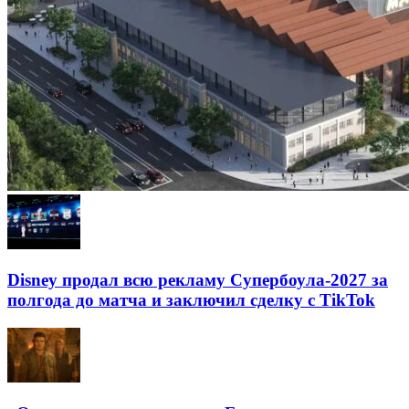
Disney продал всю рекламу Супербоула-2027 за
полгода до матча и заключил сделку с TikTok