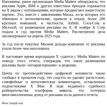
Напомним, ранее организация Media Matters обнаружила, что
реклама Apple, IBM и других известных брендов отражается
на X рядом с публикациями, которые продвигают нацистскую
партию. Это, вместе с заявлениями Маска, из-за которых его
обвиняли в антисемитизме, привело к отказу более 200
крупных компаний, в частности, Airbnb, Coca-Cola и
Microsoft, от размещения рекламы на X. В ноябре X Corp
подала в суд против Media Matters. Рассмотрение дела
запланировано на апрель 2025 года.
За год после покупки Маском доходы компании от рекламы
упали более чем наполовину.
В настоящее время корпорация X судится с Media Matters по
поводу этого отчета, утверждая, что такие размещения
рекламы были «нехарактерными» и редкими.
Центр по противодействию цифровой ненависти также
сообщил в прошлом году, что соцсеть не удаляет расистские,
гомофобные и антисемитские комментарии, оставленные
подписчиками X Blue. В ходе недавнего судебного
разбирательства платформа заявила, что потеряла
многомиллионные доход от рекламы из-за данного отчета.
Фото: freepik.com