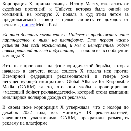
Корпорация X, принадлежащая Илону Маску, отказалась от
судебных претензий к Unilever, которая была одной из
компаний, на которую X подала в суд этим летом за
предполагаемый сговор с целью лишить ее доходов от
рекламы,
пишет
Media Post.
«X рада достичь соглашения с Unilever и продолжить наше
партнерство с ними на платформе. Это первая часть
решения для всей экосистемы, и мы с нетерпением ждем
новых решений по всей индустрии»
, — говорится в сообщении
команды X.
Этот шаг произошел на фоне юридической борьбы, которая
началась в августе, когда соцсеть X подала иск против
Всемирной федерации рекламодателей и теперь уже
несуществующей инициативы Global Alliance for Responsible
Media (GARM) за то, что они якобы спровоцировали
«массовый бойкот рекламодателей», который стоил компании
миллиардов долларов дохода от рекламы.
В своем иске корпорация X утверждала, что с ноября по
декабрь 2022 года, как минимум 18 рекламодателей,
являвшихся участниками GARM, прекратили размещать
рекламу на платформе.