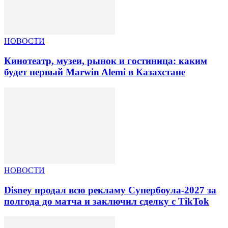
НОВОСТИ
Кинотеатр, музеи, рынок и гостиница: каким
будет первый Marwin Alemi в Казахстане
НОВОСТИ
Disney продал всю рекламу Супербоула-2027 за
полгода до матча и заключил сделку с TikTok