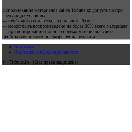
Использование материалов сайта Tribune.kz допустимо при
следующих условиях:
— необходима гиперссылка в первом абзаце;
— может быть воспроизведено не более 30% всего материала;
— при копировании полного объёма материалов сайта
необходимо письменное разрешение редакции.
Контакты
Политика конфиденциальности
© «Tribune.kz» | Все права защищены