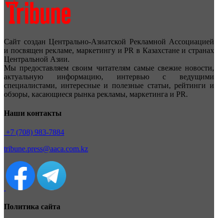
Сайт создан Центрально-Азиатской Рекламной Ассоциацией
и посвящен рекламе, маркетингу и PR в Казахстане и странах
Центральной Азии.
Мы предоставляем своим читателям самые свежие новости,
актуальную информацию, интервью с ведущими
специалистами, интересные и полезные статьи, рейтинги и
обзоры, касающиеся рынка рекламы, маркетинга и PR.
Наши контакты
+7 (708) 983-7884
tribune.press@aaca.com.kz
Политика сайта