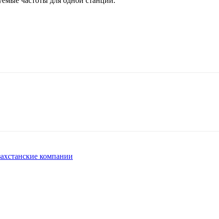
уемые частоты для одной станции.
захстанские компании