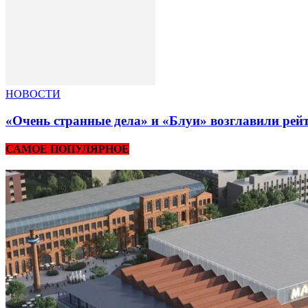
НОВОСТИ
«Очень странные дела» и «Блуи» возглавили рей
САМОЕ ПОПУЛЯРНОЕ