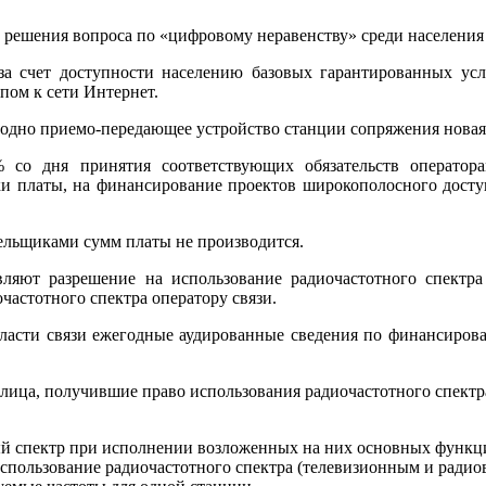
х решения вопроса по «цифровому неравенству» среди населения
за счет доступности населению базовых гарантированных усл
пом к сети Интернет.
 одно приемо-передающее устройство станции сопряжения новая с
со дня принятия соответствующих обязательств операторам
и платы, на финансирование проектов широкополосного досту
тельщиками сумм платы не производится.
вляют разрешение на использование радиочастотного спектр
частотного спектра оператору связи.
бласти связи ежегодные аудированные сведения по финансиров
лица, получившие право использования радиочастотного спектр
й спектр при исполнении возложенных на них основных функц
использование радиочастотного спектра (телевизионным и ради