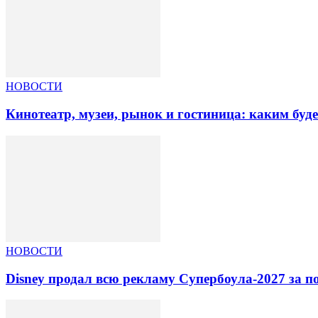
НОВОСТИ
Кинотеатр, музеи, рынок и гостиница: каким буд
НОВОСТИ
Disney продал всю рекламу Супербоула-2027 за п