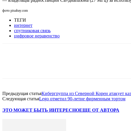
— владельцы радиостанций СВ-диапазона (27 МГц) за использ
фото pixabay.com
ТЕГИ
интернет
спутниковая связь
цифровое неравенство
Facebook
WhatsApp
Telegram
Предыдущая статья
Кибергруппа из Северной Кореи атакует ка
Следующая статья
Lego отметил 90-летие фирменным тортом
ЭТО МОЖЕТ БЫТЬ ИНТЕРЕСНО
ЕЩЕ ОТ АВТОРА