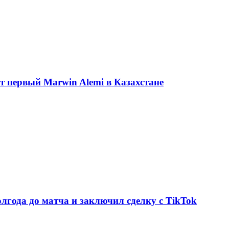
ет первый Marwin Alemi в Казахстане
олгода до матча и заключил сделку с TikTok