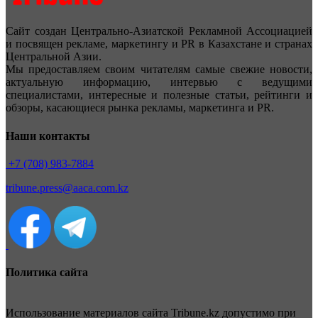
Сайт создан Центрально-Азиатской Рекламной Ассоциацией
и посвящен рекламе, маркетингу и PR в Казахстане и странах
Центральной Азии.
Мы предоставляем своим читателям самые свежие новости,
актуальную информацию, интервью с ведущими
специалистами, интересные и полезные статьи, рейтинги и
обзоры, касающиеся рынка рекламы, маркетинга и PR.
Наши контакты
+7 (708) 983-7884
tribune.press@aaca.com.kz
Политика сайта
Использование материалов сайта Tribune.kz допустимо при