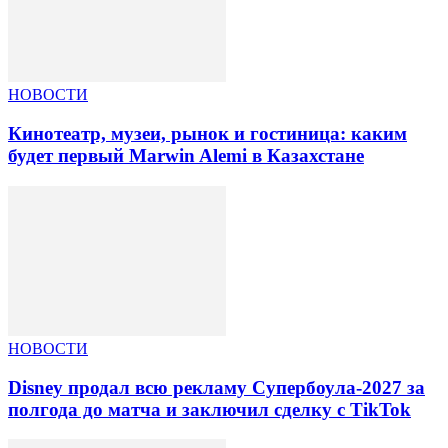
НОВОСТИ
Кинотеатр, музеи, рынок и гостиница: каким
будет первый Marwin Alemi в Казахстане
НОВОСТИ
Disney продал всю рекламу Супербоула-2027 за
полгода до матча и заключил сделку с TikTok