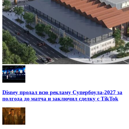
Disney продал всю рекламу Супербоула-2027 за
полгода до матча и заключил сделку с TikTok