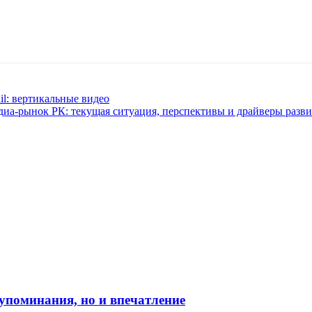
il: вертикальные видео
а-рынок РК: текущая ситуация, перспективы и драйверы разви
о упоминания, но и впечатление