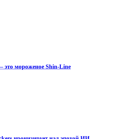
 это мороженое Shin-Line
kers иронизирует над эпохой ИИ