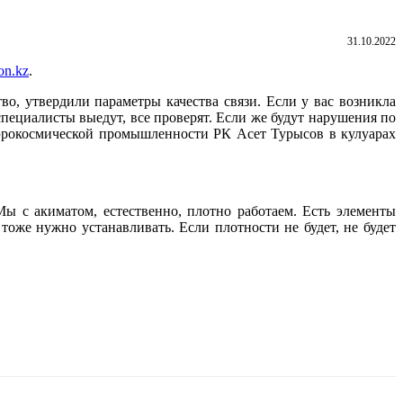
31.10.2022
on.kz
.
о, утвердили параметры качества связи. Если у вас возникла
специалисты выедут, все проверят. Если же будут нарушения по
аэрокосмической промышленности РК Асет Турысов в кулуарах
Мы с акиматом, естественно, плотно работаем. Есть элементы
оже нужно устанавливать. Если плотности не будет, не будет