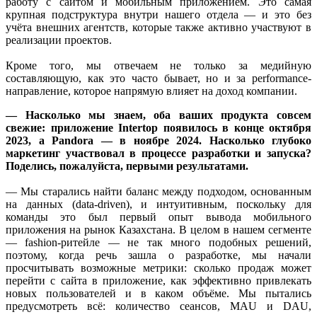
работу с сайтом и мобильным приложением. Это самая
крупная подструктура внутри нашего отдела — и это без
учёта внешних агентств, которые также активно участвуют в
реализации проектов.
Кроме того, мы отвечаем не только за медийную
составляющую, как это часто бывает, но и за performance-
направление, которое напрямую влияет на доход компании.
— Насколько мы знаем, оба ваших продукта совсем
свежие: приложение Intertop появилось в конце октября
2023, а Pandora — в ноябре 2024. Насколько глубоко
маркетинг участвовал в процессе разработки и запуска?
Поделись, пожалуйста, первыми результатами.
— Мы старались найти баланс между подходом, основанным
на данных (data-driven), и интуитивным, поскольку для
команды это был первый опыт вывода мобильного
приложения на рынок Казахстана. В целом в нашем сегменте
— fashion-ритейле — не так много подобных решений,
поэтому, когда речь зашла о разработке, мы начали
просчитывать возможные метрики: сколько продаж может
перейти с сайта в приложение, как эффективно привлекать
новых пользователей и в каком объёме. Мы пытались
предусмотреть всё: количество сеансов, MAU и DAU,