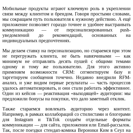
Мобильные продукты играют ключевую роль в укреплении
связи между клиентом и брендом. Говоря простыми словами,
мы сокращаем путь пользователя к нужному действию. А ещё
приложение позволяет гораздо точнее и удобнее выстраивать
коммуникацию — от персонализированных push-
уведомлений до рекомендаций, основанных на
индивидуальных предпочтениях.
Мы делаем ставку на персонализацию, но стараемся при этом
не перегружать клиента, не быть навязчивыми — как
минимум не отправлять десять пушей с общими темами
одному и тому же пользователю. Для этого активно
применяем возможности CRM: сегментируем базу и
таргетируем сообщения точечно. Недавно внедрили RFM-
анализ, и уже видим первые результаты — часть процессов
удалось автоматизировать, и они стали работать эффективнее.
Один из кейсов — реактивация «выходящей» аудитории: мы
предложили бонусы на покупки, что дало заметный отклик.
Также стараемся вовлекать аудиторию через контент.
Например, в рамках коллабораций со стилистами и блогерами
для Instagram и TikTok создаём отдельные форматы
коммуникации — для сайта, приложения или Email-рассылок.
Так, после поездки стендап-комика Вероники Ким в Сеул на