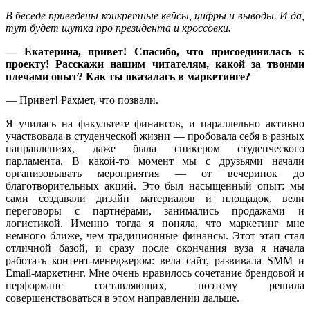
В беседе приведены конкретные кейсы, цифры и выводы. И да,
тут будет шутка про президента и кроссовки.
— Екатерина, привет! Спасибо, что присоединилась к
проекту! Расскажи нашим читателям, какой за твоими
плечами опыт? Как ты оказалась в маркетинге?
— Привет! Рахмет, что позвали.
Я училась на факультете финансов, и параллельно активно
участвовала в студенческой жизни — пробовала себя в разных
направлениях, даже была спикером студенческого
парламента. В какой-то момент мы с друзьями начали
организовывать мероприятия — от вечеринок до
благотворительных акций. Это был насыщенный опыт: мы
сами создавали дизайн материалов и площадок, вели
переговоры с партнёрами, занимались продажами и
логистикой. Именно тогда я поняла, что маркетинг мне
немного ближе, чем традиционные финансы.
Этот этап стал
отличной базой, и сразу после окончания вуза я начала
работать контент-менеджером: вела сайт, развивала SMM и
Email-маркетинг. Мне очень нравилось сочетание брендовой и
перформанс составляющих, поэтому решила
совершенствоваться в этом направлении дальше.