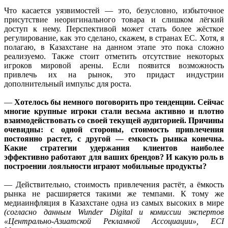
Что касается уязвимостей — это, безусловно, избыточное
присутствие неоригинального товара и слишком лёгкий
доступ к нему. Перспективой может стать более жёсткое
регулирование, как это сделано, скажем, в странах ЕС. Хотя, я
полагаю, в Казахстане на данном этапе это пока сложно
реализуемо. Также стоит отметить отсутствие некоторых
игроков мировой арены. Если появится возможность
привлечь их на рынок, это придаст индустрии
дополнительный импульс для роста.
—
Хотелось бы немного поговорить про тенденции. Сейчас
многие крупные игроки стали весьма активно и плотно
взаимодействовать со своей текущей аудиторией. Причины
очевидны: с одной стороны, стоимость привлечения
постоянно растет, с другой — емкость рынка конечна.
Какие стратегии удержания клиентов наиболее
эффективно работают для ваших брендов? И какую роль в
построении лояльности играют мобильные продукты?
— Действительно, стоимость привлечения растёт, а ёмкость
рынка не расширяется такими же темпами. К тому же
медиаинфляция в Казахстане одна из самых высоких в мире
(согласно данным Wunder Digital и комиссии экспертов
«Центрально-Азиатской Рекламной Ассоциации», ECI