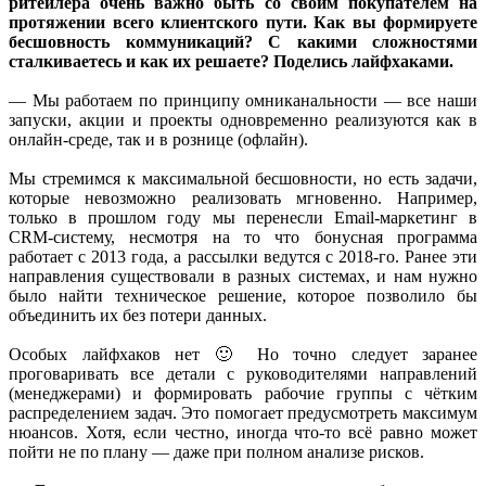
ритейлера очень важно быть со своим покупателем на
протяжении всего клиентского пути. Как вы формируете
бесшовность коммуникаций? С какими сложностями
сталкиваетесь и как их решаете? Поделись лайфхаками.
— Мы работаем по принципу омниканальности — все наши
запуски, акции и проекты одновременно реализуются как в
онлайн-среде, так и в рознице (офлайн).
Мы стремимся к максимальной бесшовности, но есть задачи,
которые невозможно реализовать мгновенно. Например,
только в прошлом году мы перенесли Email-маркетинг в
CRM-систему, несмотря на то что бонусная программа
работает с 2013 года, а рассылки ведутся с 2018-го. Ранее эти
направления существовали в разных системах, и нам нужно
было найти техническое решение, которое позволило бы
объединить их без потери данных.
Особых лайфхаков нет 🙂 Но точно следует заранее
проговаривать все детали с руководителями направлений
(менеджерами) и формировать рабочие группы с чётким
распределением задач. Это помогает предусмотреть максимум
нюансов. Хотя, если честно, иногда что-то всё равно может
пойти не по плану — даже при полном анализе рисков.