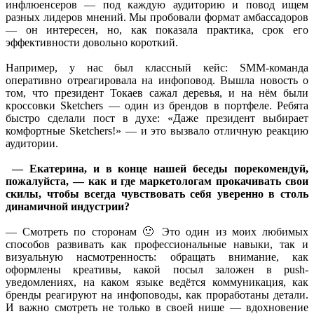
инфлюенсеров — под каждую аудиторию и повод ищем
разных лидеров мнений. Мы пробовали формат амбассадоров
— он интересен, но, как показала практика, срок его
эффективности довольно короткий.
Например, у нас был классный кейс: SMM-команда
оперативно отреагировала на инфоповод. Вышла новость о
том, что президент Токаев сажал деревья, и на нём были
кроссовки Sketchers — один из брендов в портфеле. Ребята
быстро сделали пост в духе: «Даже президент выбирает
комфортные Sketchers!» — и это вызвало отличную реакцию
аудитории.
— Екатерина, и в конце нашей беседы порекомендуй,
пожалуйста, — как и где маркетологам прокачивать свои
скилы, чтобы всегда чувствовать себя уверенно в столь
динамичной индустрии?
— Смотреть по сторонам 🙂 Это один из моих любимых
способов развивать как профессиональные навыки, так и
визуальную насмотренность: обращать внимание, как
оформлены креативы, какой посыл заложен в push-
уведомлениях, на каком языке ведётся коммуникация, как
бренды реагируют на инфоповоды, как проработаны детали.
И важно смотреть не только в своей нише — вдохновение