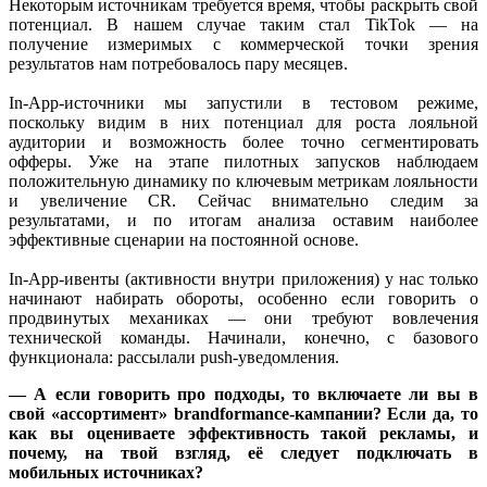
Некоторым источникам требуется время, чтобы раскрыть свой
потенциал. В нашем случае таким стал TikTok — на
получение измеримых с коммерческой точки зрения
результатов нам потребовалось пару месяцев.
In-App-источники мы запустили в тестовом режиме,
поскольку видим в них потенциал для роста лояльной
аудитории и возможность более точно сегментировать
офферы. Уже на этапе пилотных запусков наблюдаем
положительную динамику по ключевым метрикам лояльности
и увеличение CR. Сейчас внимательно следим за
результатами, и по итогам анализа оставим наиболее
эффективные сценарии на постоянной основе.
In-App-ивенты (активности внутри приложения) у нас только
начинают набирать обороты, особенно если говорить о
продвинутых механиках — они требуют вовлечения
технической команды. Начинали, конечно, с базового
функционала: рассылали push-уведомления.
— А если говорить про подходы, то включаете ли вы в
свой «ассортимент» brandformance-кампании? Если да, то
как вы оцениваете эффективность такой рекламы, и
почему, на твой взгляд, её следует подключать в
мобильных источниках?