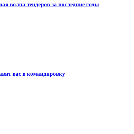
я волна тендеров за последние годы
равит вас в командировку