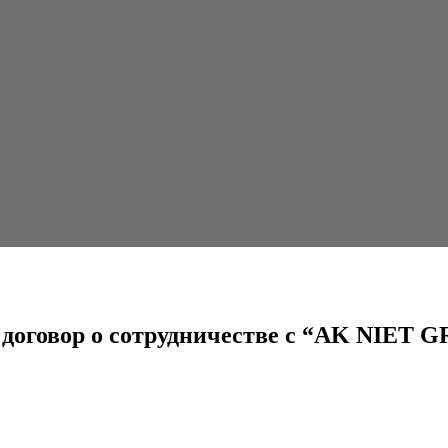
рудничестве с “AK NIET GROUP”
а договор о сотрудничестве с “AK NIET 