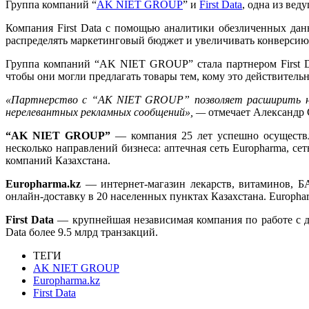
Группа компаний “
AK NIET GROUP
” и
First Data
, одна из вед
Компания First Data с помощью аналитики обезличенных дан
распределять маркетинговый бюджет и увеличивать конверсию
Группа компаний “
AK NIET GROUP” стала партнером First D
чтобы они могли предлагать товары тем, кому это действительн
«Партнерство с “AK NIET GROUP” позволяет расширить на
нерелевантных рекламных сообщений», —
отмечает Александр С
“AK NIET GROUP”
— компания
25 лет успешно осуществ
несколько направлений бизнеса: аптечная сеть Europharma, се
компаний Казахстана.
Europharma.kz
— интернет-магазин лекарств, витаминов, Б
онлайн-доставку в 20 населенных пунктах Казахстана. Europh
First Data
— крупнейшая независимая компания по работе с да
Data более 9.5 млрд транзакций.
ТЕГИ
AK NIET GROUP
Europharma.kz
First Data