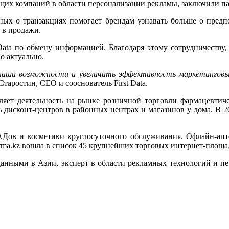
ущих компаний в области персонализации рекламы, заключили па
ных о транзакциях помогает брендам узнавать больше о предпо
 в продажи.
ata по обмену информацией. Благодаря этому сотрудничеству
,
о актуально.
ши возможности и увеличить эффективность маркетинговых 
таростин, CEO и сооснователь First Data.
ляет деятельность на рынке розничной торговли фармацевтич
ть дисконт-центров в районных центрах и магазинов у дома. В 
АДов и косметики круглосуточного обслуживания. Офлайн-апте
arma.kz вошла в список 45 крупнейших торговых интернет-площа
нными в Азии, эксперт в области рекламных технологий и перс