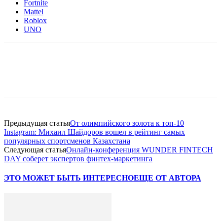
Fortnite
Mattel
Roblox
UNO
Facebook
WhatsApp
Telegram
Предыдущая статья
От олимпийского золота к топ-10
Instagram: Михаил Шайдоров вошел в рейтинг самых
популярных спортсменов Казахстана
Следующая статья
Онлайн-конференция WUNDER FINTECH
DAY соберет экспертов финтех-маркетинга
ЭТО МОЖЕТ БЫТЬ ИНТЕРЕСНО
ЕЩЕ ОТ АВТОРА