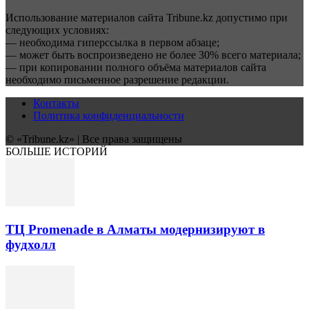
Использование материалов сайта Tribune.kz допустимо при
следующих условиях:
— необходима гиперссылка в первом абзаце;
— может быть воспроизведено не более 30% всего материала;
— при копировании полного объёма материалов сайта
необходимо письменное разрешение редакции.
Контакты
Политика конфиденциальности
© «Tribune.kz» | Все права защищены
БОЛЬШЕ ИСТОРИЙ
ТЦ Promenade в Алматы модернизируют в
фудхолл