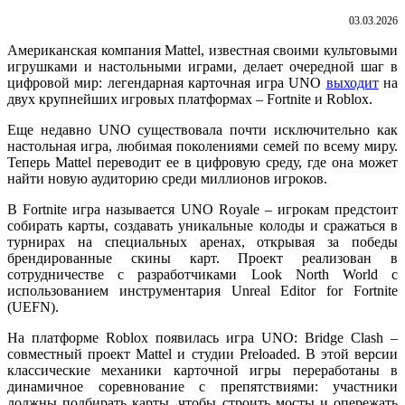
03.03.2026
Американская компания Mattel, известная своими культовыми
игрушками и настольными играми, делает очередной шаг в
цифровой мир: легендарная карточная игра UNO
выходит
на
двух крупнейших игровых платформах – Fortnite и Roblox.
Еще недавно UNO существовала почти исключительно как
настольная игра, любимая поколениями семей по всему миру.
Теперь Mattel переводит ее в цифровую среду, где она может
найти новую аудиторию среди миллионов игроков.
В Fortnite игра называется UNO Royale – игрокам предстоит
собирать карты, создавать уникальные колоды и сражаться в
турнирах на специальных аренах, открывая за победы
брендированные скины карт. Проект реализован в
сотрудничестве с разработчиками Look North World с
использованием инструментария Unreal Editor for Fortnite
(UEFN).
На платформе Roblox появилась игра UNO: Bridge Clash –
совместный проект Mattel и студии Preloaded. В этой версии
классические механики карточной игры переработаны в
динамичное соревнование с препятствиями: участники
должны подбирать карты, чтобы строить мосты и опережать