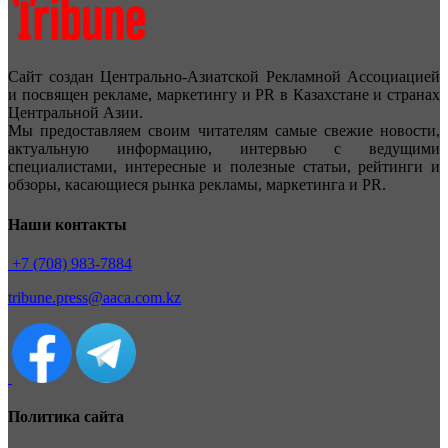
Сайт создан Центрально-Азиатской Рекламной Ассоциацией
и посвящен рекламе, маркетингу и PR в Казахстане и странах
Центральной Азии.
Мы предоставляем своим читателям самые свежие новости,
актуальную информацию, интервью с ведущими
специалистами, интересные и полезные статьи, рейтинги и
обзоры, касающиеся рынка рекламы, маркетинга и PR.
Наши контакты
+7 (708) 983-7884
tribune.press@aaca.com.kz
Политика сайта