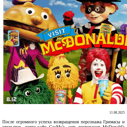
11.08.2025
После огромного успеха возвращения персонажа Гримасы и
открытия ретро-кафе CosMc’s, сеть ресторанов McDonald’s