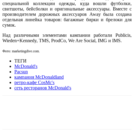
специальной коллекции одежды, куда вошли футболки,
свитшоты, бейсболки и оригинальные аксессуары. Вместе с
производителем дорожных аксессуаров Away была создана
отдельная линейка товаров: багажные бирки и брелоки для
сумок.
Над различными элементами кампании работали Publicis,
Wieden+Kennedy, TMS, ProdCo, We Are Social, IMG и IMS.
Фото: marketingdive.com.
ТЕГИ
McDonald's
Pacsun
кампания McDonaldland
ретро-кафе CosMc's
сеть ресторанов McDonald's
Facebook
WhatsApp
Telegram