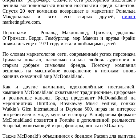
решила воспользоваться волной ностальгии среди клиентов.
Спустя 20 лет компания возвращает в маркетинг Рональда
Макдональда и всех его старых друзей,
пишет
marketingdive.com.
Персонажи — Рональд Макдональд, Гримаса, дядюшка
О’Гримаси, Берди, Гамбурглар, мэр Макчиз и друзья Фрайи
появились еще в 1971 году и стали любимцами детей.
По словам маркетологов сети, современный успех персонажа
Гримасы показал, насколько сильна любовь аудитории к
старым добрым символам бренда. Поэтому компания
решилась на масштабное возвращение к истокам: вновь
оживив сказочный мир McDonaldland.
Как и другие кампании, вдохновлённые ностальгией,
кампания McDonaldland охватывает традиционные, цифровые
и розничные каналы. Бренд представит McDonaldland на
мероприятиях ThriftCon, Breakaway Music Festival, гонках
Watkin’s Glen International и Daytona 500, играя на интересе
потребителей к моде, музыке и спорту. В цифровом формате
McDonaldland появится в Fortnite и дополненной реальности
Snapchat, включающей игры, фильтры, линзы и 3D-карту.
Также McDonald’s объединился с брендом Pacsun для выпуска