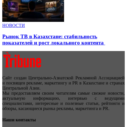
НОВОСТИ
Рынок ТВ в Казахстане: стабильность
показателей и рост локального контента
Сайт создан Центрально-Азиатской Рекламной Ассоциацией
и посвящен рекламе, маркетингу и PR в Казахстане и странах
Центральной Азии.
Мы предоставляем своим читателям самые свежие новости,
актуальную информацию, интервью с ведущими
специалистами, интересные и полезные статьи, рейтинги и
обзоры, касающиеся рынка рекламы, маркетинга и PR.
Наши контакты