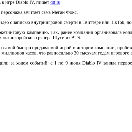
в игре Diablo IV, пишет
dtf.ru
.
 персонажа зачитает сама Меган Фокс.
идео с записью внутриигровой смерти в Твиттере или TikTok, до
ркетинговую кампанию. Так, ранее компания организовала кол
и южнокорейского рэпера Шуги из BTS.
ала самой быстро продаваемой игрой в истории компании, проби
6 миллионов часов, что равносильно 30 тысячам годам игрового 
или за ходом событий: с 1 по 9 июня Diablo IV заняла первое