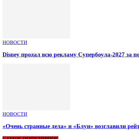
НОВОСТИ
Disney продал всю рекламу Супербоула-2027 за п
НОВОСТИ
«Очень странные дела» и «Блуи» возглавили рей
САМОЕ ПОПУЛЯРНОЕ