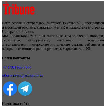
Сайт создан Центрально-Азиатской Рекламной Ассоциацией
и посвящен рекламе, маркетингу и PR в Казахстане и странах
Центральной Азии.
Мы предоставляем своим читателям самые свежие новости,
актуальную информацию, интервью с ведущими
специалистами, интересные и полезные статьи, рейтинги и
обзоры, касающиеся рынка рекламы, маркетинга и PR.
Наши контакты
+7 (708) 983-7884
tribune.press@aaca.com.kz
Политика сайта