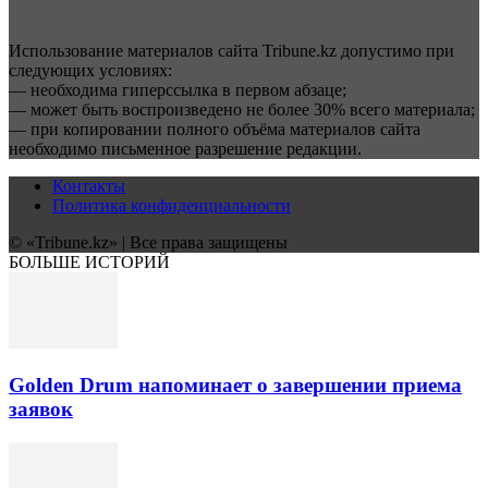
Использование материалов сайта Tribune.kz допустимо при
следующих условиях:
— необходима гиперссылка в первом абзаце;
— может быть воспроизведено не более 30% всего материала;
— при копировании полного объёма материалов сайта
необходимо письменное разрешение редакции.
Контакты
Политика конфиденциальности
© «Tribune.kz» | Все права защищены
БОЛЬШЕ ИСТОРИЙ
Golden Drum напоминает о завершении приема
заявок