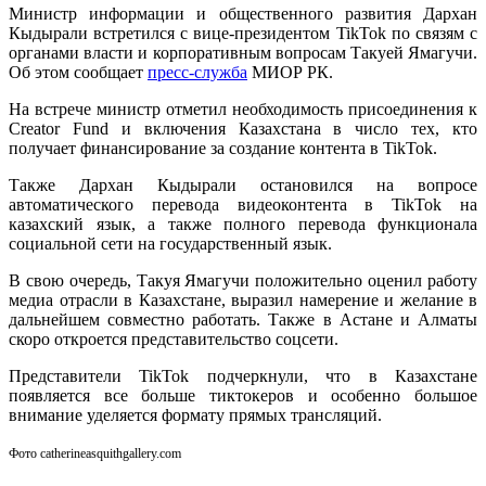
Министр информации и общественного развития Дархан
Кыдырали встретился с вице-президентом TikTok по связям с
органами власти и корпоративным вопросам Такуей Ямагучи.
Об этом сообщает
пресс-служба
МИОР РК.
На встрече министр отметил необходимость присоединения к
Creator Fund и включения Казахстана в число тех, кто
получает финансирование за создание контента в TikTok.
Также Дархан Кыдырали остановился на вопросе
автоматического перевода видеоконтента в TikTok на
казахский язык, а также полного перевода функционала
социальной сети на государственный язык.
В свою очередь, Такуя Ямагучи положительно оценил работу
медиа отрасли в Казахстане, выразил намерение и желание в
дальнейшем совместно работать. Также в Астане и Алматы
скоро откроется представительство соцсети.
Представители TikTok подчеркнули, что в Казахстане
появляется все больше тиктокеров и особенно большое
внимание уделяется формату прямых трансляций.
Фото catherineasquithgallery.com