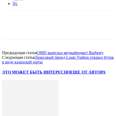
5G
Facebook
WhatsApp
Telegram
Предыдущая статья
OMD выиграл медиабюджет Burberry
Следующая статья
Люксовый бренд Louis Vuitton открыл бутик
в виде казахской юрты
ЭТО МОЖЕТ БЫТЬ ИНТЕРЕСНО
ЕЩЕ ОТ АВТОРА