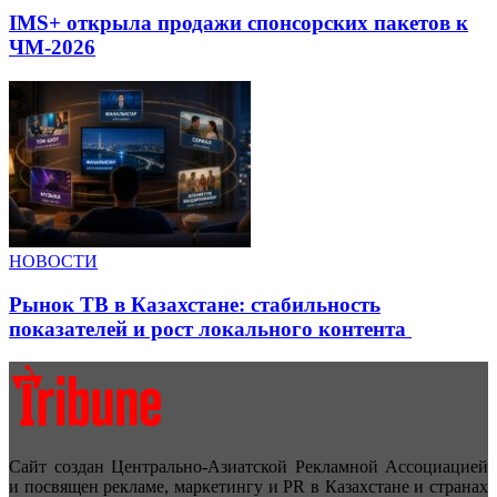
IMS+ открыла продажи спонсорских пакетов к
ЧМ-2026
НОВОСТИ
Рынок ТВ в Казахстане: стабильность
показателей и рост локального контента
Сайт создан Центрально-Азиатской Рекламной Ассоциацией
и посвящен рекламе, маркетингу и PR в Казахстане и странах