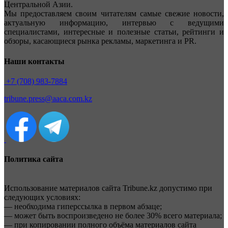
Центральной Азии.
Мы предоставляем своим читателям самые свежие новости,
актуальную информацию, интервью с ведущими
специалистами, интересные и полезные статьи, рейтинги и
обзоры, касающиеся рынка рекламы, маркетинга и PR.
Наши контакты
+7 (708) 983-7884
tribune.press@aaca.com.kz
Политика сайта
Использование материалов сайта Tribune.kz допустимо при
следующих условиях:
— необходима гиперссылка в первом абзаце;
— может быть воспроизведено не более 30% всего материала;
— при копировании полного объёма материалов сайта