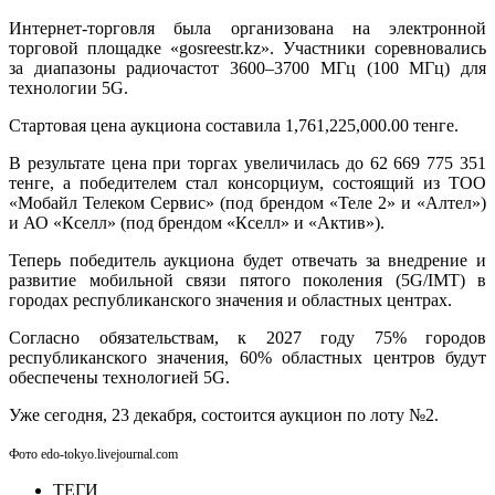
Интернет-торговля была организована на электронной
торговой площадке «gosreestr.kz». Участники соревновались
за диапазоны радиочастот 3600–3700 МГц (100 МГц) для
технологии 5G.
Стартовая цена аукциона составила 1,761,225,000.00 тенге.
В результате цена при торгах увеличилась до 62 669 775 351
тенге, а победителем стал консорциум, состоящий из ТОО
«Мобайл Телеком Сервис» (под брендом «Теле 2» и «Алтел»)
и АО «Кселл» (под брендом «Кселл» и «Актив»).
Теперь победитель аукциона будет отвечать за внедрение и
развитие мобильной связи пятого поколения (5G/IMT) в
городах республиканского значения и областных центрах.
Согласно обязательствам, к 2027 году 75% городов
республиканского значения, 60% областных центров будут
обеспечены технологией 5G.
Уже сегодня, 23 декабря, состоится аукцион по лоту №2.
Фото edo-tokyo.livejournal.com
ТЕГИ