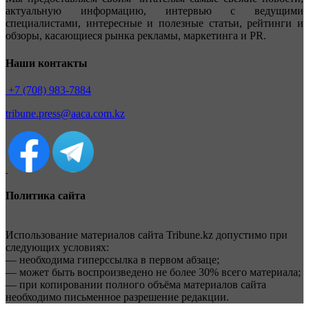
актуальную информацию, интервью с ведущими
специалистами, интересные и полезные статьи, рейтинги и
обзоры, касающиеся рынка рекламы, маркетинга и PR.
Наши контакты
+7 (708) 983-7884
tribune.press@aaca.com.kz
Политика сайта
Использование материалов сайта Tribune.kz допустимо при
следующих условиях:
— необходима гиперссылка в первом абзаце;
— может быть воспроизведено не более 30% всего материала;
— при копировании полного объёма материалов сайта
необходимо письменное разрешение редакции.