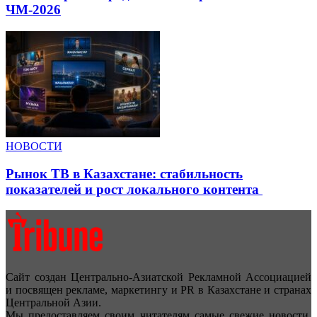
ЧМ-2026
НОВОСТИ
Рынок ТВ в Казахстане: стабильность
показателей и рост локального контента
Сайт создан Центрально-Азиатской Рекламной Ассоциацией
и посвящен рекламе, маркетингу и PR в Казахстане и странах
Центральной Азии.
Мы предоставляем своим читателям самые свежие новости,