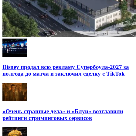
Disney продал всю рекламу Супербоула-2027 за
полгода до матча и заключил сделку с TikTok
«Очень странные дела» и «Блуи» возглавили
рейтинги стриминговых сервисов