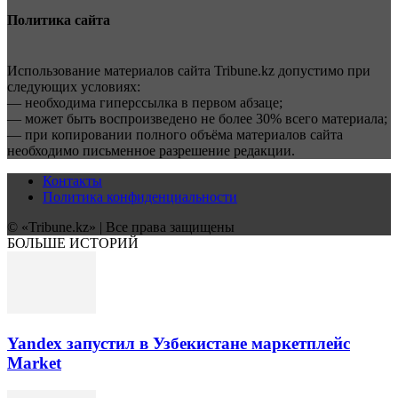
Политика сайта
Использование материалов сайта Tribune.kz допустимо при
следующих условиях:
— необходима гиперссылка в первом абзаце;
— может быть воспроизведено не более 30% всего материала;
— при копировании полного объёма материалов сайта
необходимо письменное разрешение редакции.
Контакты
Политика конфиденциальности
© «Tribune.kz» | Все права защищены
БОЛЬШЕ ИСТОРИЙ
Yandex запустил в Узбекистане маркетплейс
Market