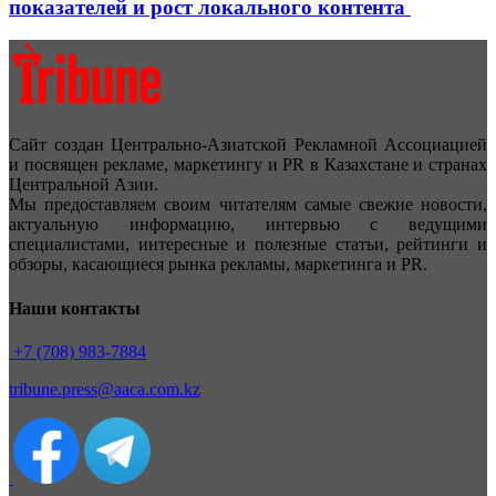
показателей и рост локального контента
Сайт создан Центрально-Азиатской Рекламной Ассоциацией
и посвящен рекламе, маркетингу и PR в Казахстане и странах
Центральной Азии.
Мы предоставляем своим читателям самые свежие новости,
актуальную информацию, интервью с ведущими
специалистами, интересные и полезные статьи, рейтинги и
обзоры, касающиеся рынка рекламы, маркетинга и PR.
Наши контакты
+7 (708) 983-7884
tribune.press@aaca.com.kz