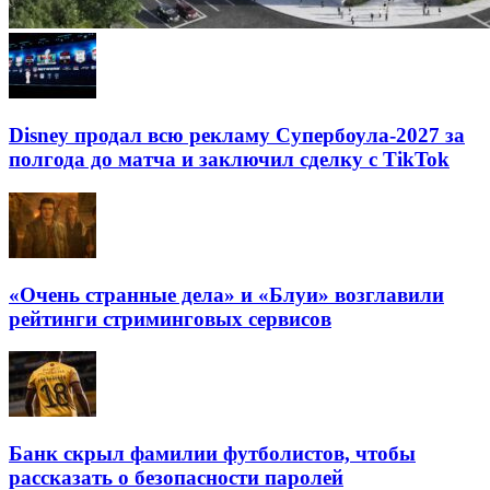
Disney продал всю рекламу Супербоула-2027 за
полгода до матча и заключил сделку с TikTok
«Очень странные дела» и «Блуи» возглавили
рейтинги стриминговых сервисов
Банк скрыл фамилии футболистов, чтобы
рассказать о безопасности паролей