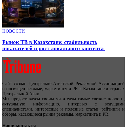
НОВОСТИ
Рынок ТВ в Казахстане: стабильность
показателей и рост локального контента
Сайт создан Центрально-Азиатской Рекламной Ассоциацией
и посвящен рекламе, маркетингу и PR в Казахстане и странах
Центральной Азии.
Мы предоставляем своим читателям самые свежие новости,
актуальную информацию, интервью с ведущими
специалистами, интересные и полезные статьи, рейтинги и
обзоры, касающиеся рынка рекламы, маркетинга и PR.
Наши контакты