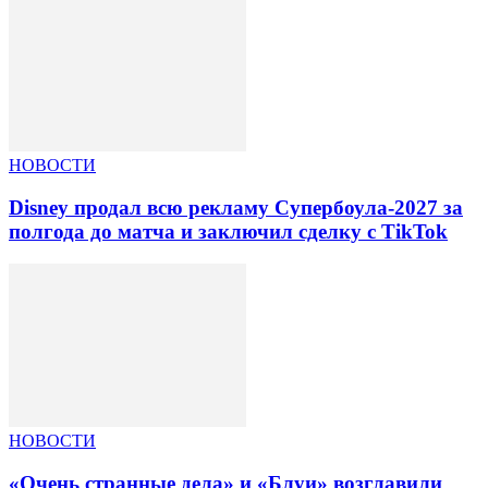
НОВОСТИ
Disney продал всю рекламу Супербоула-2027 за
полгода до матча и заключил сделку с TikTok
НОВОСТИ
«Очень странные дела» и «Блуи» возглавили