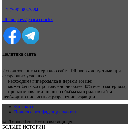
+7 (708) 983-7884
tribune.press@aaca.com.kz
Политика сайта
Использование материалов сайта Tribune.kz допустимо при
следующих условиях:
— необходима гиперссылка в первом абзаце;
— может быть воспроизведено не более 30% всего материала;
— при копировании полного объёма материалов сайта
необходимо письменное разрешение редакции.
Контакты
Политика конфиденциальности
© «Tribune.kz» | Все права защищены
БОЛЬШЕ ИСТОРИЙ