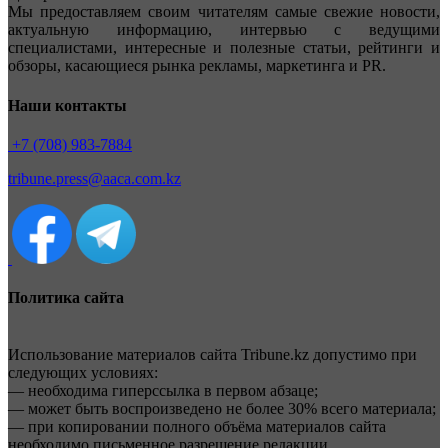
Мы предоставляем своим читателям самые свежие новости,
актуальную информацию, интервью с ведущими
специалистами, интересные и полезные статьи, рейтинги и
обзоры, касающиеся рынка рекламы, маркетинга и PR.
Наши контакты
+7 (708) 983-7884
tribune.press@aaca.com.kz
Политика сайта
Использование материалов сайта Tribune.kz допустимо при
следующих условиях:
— необходима гиперссылка в первом абзаце;
— может быть воспроизведено не более 30% всего материала;
— при копировании полного объёма материалов сайта
необходимо письменное разрешение редакции.