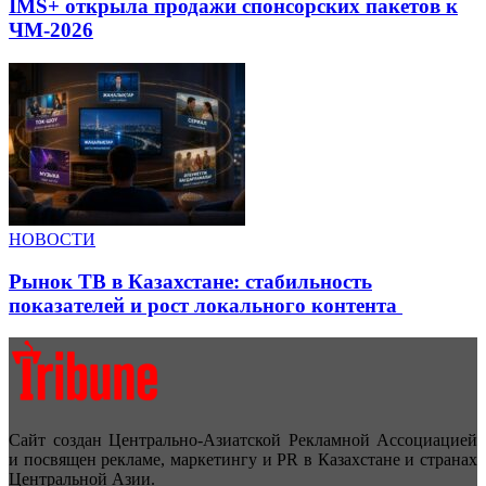
IMS+ открыла продажи спонсорских пакетов к
ЧМ-2026
НОВОСТИ
Рынок ТВ в Казахстане: стабильность
показателей и рост локального контента
Сайт создан Центрально-Азиатской Рекламной Ассоциацией
и посвящен рекламе, маркетингу и PR в Казахстане и странах
Центральной Азии.