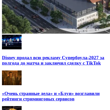
Disney продал всю рекламу Супербоула-2027 за
полгода до матча и заключил сделку с TikTok
«Очень странные дела» и «Блуи» возглавили
рейтинги стриминговых сервисов