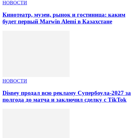
НОВОСТИ
Кинотеатр, музеи, рынок и гостиница: каким
будет первый Marwin Alemi в Казахстане
НОВОСТИ
Disney продал всю рекламу Супербоула-2027 за
полгода до матча и заключил сделку с TikTok