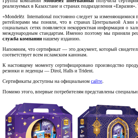
Группа компаний
Mondelēz International
получила сертифика
реализуемых в Казахстане и странах подразделения «Евразия». 
«Mondelēz International постоянно следует за изменяющимися
ритейлерами мы поняли, что в странах Центральной Азии и
социальных сетях появляется некорректная информация о хал
международным стандартам. Именно поэтому мы приняли реш
служба компании
нашему изданию.
Напомним, что сертификат — это документ, который свидетель
соответствует всем исламским канонам.
К настоящему моменту сертифицировано производство продукци
резинки и леденцы — Dirol, Halls и Trident.
Сертификаты доступны на официальном
сайте
.
Помимо этого, впервые потребителям представлены специальн