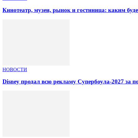
Кинотеатр, музеи, рынок и гостиница: каким буд
НОВОСТИ
Disney продал всю рекламу Супербоула-2027 за п