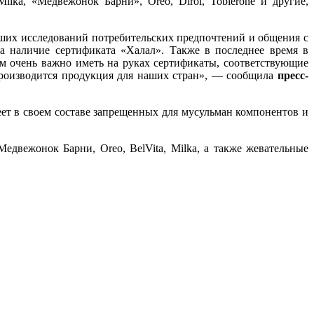
ka, «Медвежонок Барни», Oreo, Dirol, Toblerone и другие,
наших исследований потребительских предпочтений и общения с
а наличие сертификата «Халал». Также в последнее время в
ам очень важно иметь на руках сертификаты, соответствующие
роизводится продукция для наших стран», — сообщила
пресс-
еет в своем составе запрещенных для мусульман компонентов и
Медвежонок Барни, Oreo, BelVita, Milka, а также жевательные