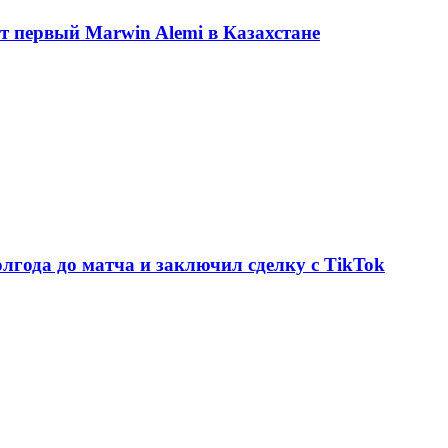
ет первый Marwin Alemi в Казахстане
олгода до матча и заключил сделку с TikTok