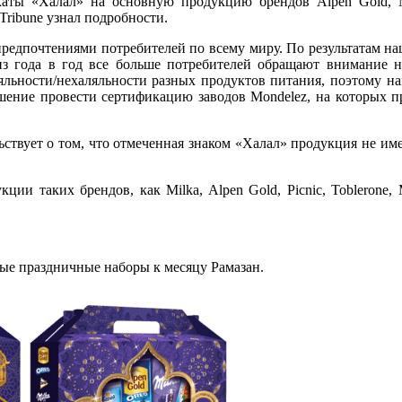
ты «Халал» на основную продукцию брендов Alpen Gold, Mil
Tribune узнал подробности.
 предпочтениями потребителей по всему миру. По результатам 
з года в год все больше потребителей обращают внимание н
яльности/нехаляльности разных продуктов питания, поэтому н
ение провести сертификацию заводов Mondelez, на которых п
ствует о том, что отмеченная знаком «Халал» продукция не им
и таких брендов, как Milka, Alpen Gold, Picnic, Toblerone, 
ые праздничные наборы к месяцу Рамазан.