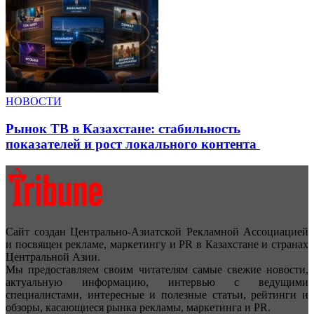
НОВОСТИ
Рынок ТВ в Казахстане: стабильность
показателей и рост локального контента
Сайт создан Центрально-Азиатской Рекламной Ассоциацией
и посвящен рекламе, маркетингу и PR в Казахстане и странах
Центральной Азии.
Мы предоставляем своим читателям самые свежие новости,
актуальную информацию, интервью с ведущими
специалистами, интересные и полезные статьи, рейтинги и
обзоры, касающиеся рынка рекламы, маркетинга и PR.