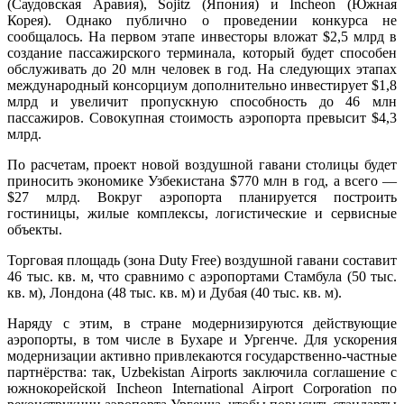
(Саудовская Аравия), Sojitz (Япония) и Incheon (Южная
Корея). Однако публично о проведении конкурса не
сообщалось. На первом этапе инвесторы вложат $2,5 млрд в
создание пассажирского терминала, который будет способен
обслуживать до 20 млн человек в год. На следующих этапах
международный консорциум дополнительно инвестирует $1,8
млрд и увеличит пропускную способность до 46 млн
пассажиров. Совокупная стоимость аэропорта превысит $4,3
млрд.
По расчетам, проект новой воздушной гавани столицы будет
приносить экономике Узбекистана $770 млн в год, а всего —
$27 млрд. Вокруг аэропорта планируется построить
гостиницы, жилые комплексы, логистические и сервисные
объекты.
Торговая площадь (зона Duty Free) воздушной гавани составит
46 тыс. кв. м, что сравнимо с аэропортами Стамбула (50 тыс.
кв. м), Лондона (48 тыс. кв. м) и Дубая (40 тыс. кв. м).
Наряду с этим, в стране модернизируются действующие
аэропорты, в том числе в Бухаре и Ургенче. Для ускорения
модернизации активно привлекаются государственно-частные
партнёрства: так, Uzbekistan Airports заключила соглашение с
южнокорейской Incheon International Airport Corporation по