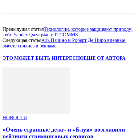
Facebook
WhatsApp
Telegram
Предыдущая статья
Технологии, которые защищают природу:
кейс Yandex Qazaqstan и ITCOMMS
Следующая статья
Аль Пачино и Роберт Де Ниро впервые
вместе снялись в рекламе
ЭТО МОЖЕТ БЫТЬ ИНТЕРЕСНО
ЕЩЕ ОТ АВТОРА
НОВОСТИ
«Очень странные дела» и «Блуи» возглавили
рейтинги стриминговых сервисов