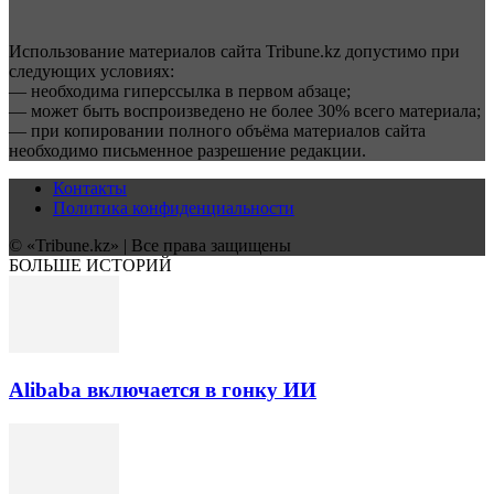
Использование материалов сайта Tribune.kz допустимо при
следующих условиях:
— необходима гиперссылка в первом абзаце;
— может быть воспроизведено не более 30% всего материала;
— при копировании полного объёма материалов сайта
необходимо письменное разрешение редакции.
Контакты
Политика конфиденциальности
© «Tribune.kz» | Все права защищены
БОЛЬШЕ ИСТОРИЙ
Alibaba включается в гонку ИИ