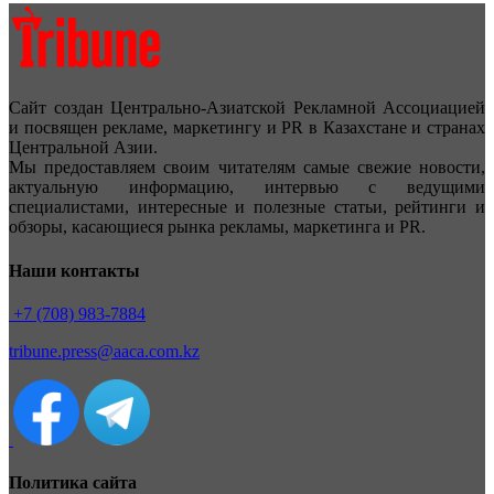
Сайт создан Центрально-Азиатской Рекламной Ассоциацией
и посвящен рекламе, маркетингу и PR в Казахстане и странах
Центральной Азии.
Мы предоставляем своим читателям самые свежие новости,
актуальную информацию, интервью с ведущими
специалистами, интересные и полезные статьи, рейтинги и
обзоры, касающиеся рынка рекламы, маркетинга и PR.
Наши контакты
+7 (708) 983-7884
tribune.press@aaca.com.kz
Политика сайта