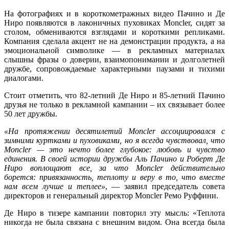
На фотографиях и в короткометражных видео Пачино и Де
Ниро появляются в лаконичных пуховиках Moncler, сидят за
столом, обмениваются взглядами и короткими репликами.
Компания сделала акцент не на демонстрации продукта, а на
эмоциональной символике — в рекламных материалах
слышны фразы о доверии, взаимопонимании и долголетней
дружбе, сопровождаемые характерными паузами и тихими
диалогами.
Стоит отметить, что 82-летний Де Ниро и 85-летний Пачино
друзья не только в рекламной кампании – их связывает более
50 лет дружбы.
«На протяжении десятилетий Moncler ассоциировался с
зимними куртками и пуховиками, но я всегда чувствовал, что
Moncler — это нечто более глубокое: любовь и чувство
единения. В своей истории дружбы Аль Пачино и Роберт Де
Ниро воплощают все, за что Moncler действительно
борется: привязанность, теплоту и веру в то, что вместе
нам всем лучше и теплее»
, — заявил председатель совета
директоров и генеральный директор Moncler Ремо Руффини.
Де Ниро в тизере кампании повторил эту мысль: «Теплота
никогда не была связана с внешним видом. Она всегда была