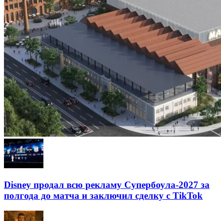
Disney продал всю рекламу Супербоула-2027 за
полгода до матча и заключил сделку с TikTok