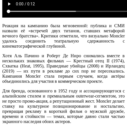
Реакция на кампанию была мгновенной: публика и СМИ
назвали её «встречей двух титанов, ставших метафорой
вечного братства». Критики отметили, что визуально Moncler
удалось соединить театральную сдержанность с
кинематографической глубиной.
Хотя Аль Пачино и Роберт Де Ниро снимались вместе в
нескольких знаковых фильмах — Крестный отец II (1974),
Схватка (Heat, 1995), Праведные убийцы (2008) и Ирландец
(2019) — их пути в рекламе до сих пор не пересекались.
Кампания Moncler стала первым случаем, когда актёры
объединились для участия в коммерческом проекте.
Для бренда, основанного в 1952 году и ассоциирующегося с
альпийским стилем и премиальным outerwear-сегментом, это
не просто промо-акция, а репутационный жест. Moncler делает
ставку на культурное позиционирование и ностальгию,
превращая рекламу в короткий фильм о мужской дружбе,
времени и стойкости — темах, которые давно стали частью
экранного наследия обоих актеров.