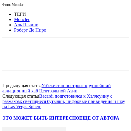
Фото:
Moncler
ТЕГИ
Moncler
Аль Пачино
Роберт Де Ниро
Facebook
WhatsApp
Telegram
Предыдущая статья
Узбекистан построит крупнейший
авиационный хаб Центральной Азии
Следующая статья
Bacardi подготовился к Хэллоуину с
размахом: светящиеся бутылки, цифровые привидения и шоу
на Las Vegas Sphere
ЭТО МОЖЕТ БЫТЬ ИНТЕРЕСНО
ЕЩЕ ОТ АВТОРА