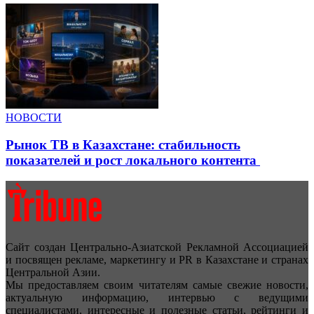
НОВОСТИ
Рынок ТВ в Казахстане: стабильность
показателей и рост локального контента
Сайт создан Центрально-Азиатской Рекламной Ассоциацией
и посвящен рекламе, маркетингу и PR в Казахстане и странах
Центральной Азии.
Мы предоставляем своим читателям самые свежие новости,
актуальную информацию, интервью с ведущими
специалистами, интересные и полезные статьи, рейтинги и