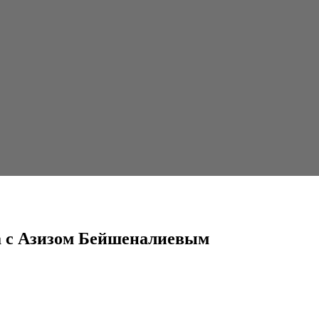
ейшеналиевым
ла с Азизом Бейшеналиевым