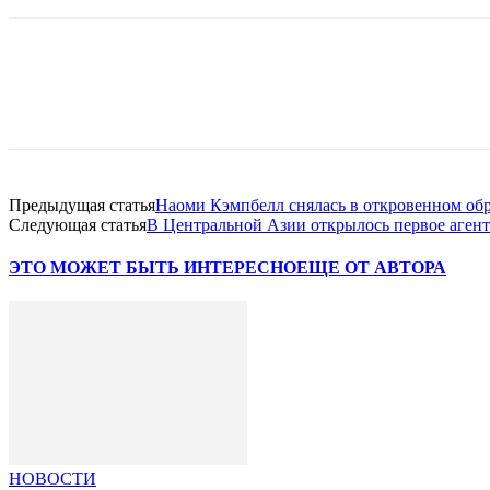
Facebook
WhatsApp
Telegram
Предыдущая статья
Наоми Кэмпбелл снялась в откровенном обр
Следующая статья
В Центральной Азии открылось первое агентс
ЭТО МОЖЕТ БЫТЬ ИНТЕРЕСНО
ЕЩЕ ОТ АВТОРА
НОВОСТИ