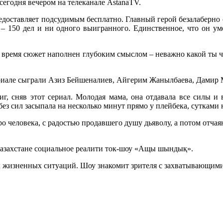
сегодня вечером на телеканале AstanaTV.
редоставляет подсудимым бесплатно. Главный герой безалаберно 
у – 150 дел и ни одного выигранного. Единственное, что он ум
е время сюжет наполнен глубоким смыслом – неважно какой ты ч
ериале сыграли Азиз Бейшеналиев, Айгерим Жанылбаева, Дами
, сняв этот сериал. Молодая мама, она отдавала все силы и в
ез сил засыпала на несколько минут прямо у плейбека, сутками
 человека, с радостью продавшего душу дьяволу, а потом отчая
 Казахстане социальное реалити ток-шоу «Ащы шындық».
 жизненных ситуаций. Шоу знакомит зрителя с захватывающими