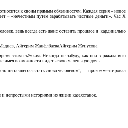
относится к своим прямым обязанностям. Каждая серия – новое
еет – «нечестным путем зарабатывать честные деньги». Час Х
еловек, ведь всегда есть шанс оставить прошлое и кардинально
р Мадиев, Айгерим ЖанфлбаеваАйгерим Жунусова.
ремя этим съёмкам. Никогда не забуду, как она заряжала всю
 не имея возможности видеть свою маленькую дочь.
нно пытавшегося стать снова человеком”, — прокомментировал
 и непростыми историями из жизни казахстанок.