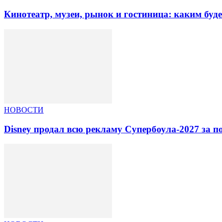
Кинотеатр, музеи, рынок и гостиница: каким буд
НОВОСТИ
Disney продал всю рекламу Супербоула-2027 за п