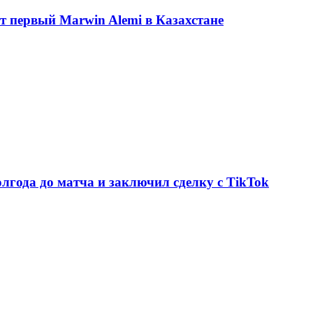
ет первый Marwin Alemi в Казахстане
олгода до матча и заключил сделку с TikTok