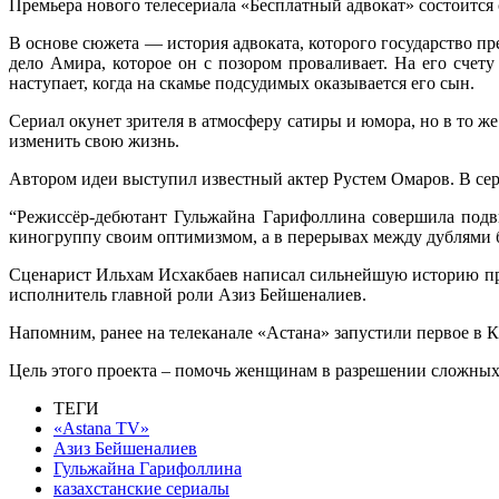
Премьера нового телесериала «Бесплатный адвокат» состоится 
В основе сюжета — история адвоката, которого государство п
дело Амира, которое он с позором проваливает. На его счет
наступает, когда на скамье подсудимых оказывается его сын.
Сериал окунет зрителя в атмосферу сатиры и юмора, но в то ж
изменить свою жизнь.
Автором идеи выступил известный актер Рустем Омаров. В с
“Режиссёр-дебютант Гульжайна Гарифоллина совершила подвиг
киногруппу своим оптимизмом, а в перерывах между дублями б
Сценарист Ильхам Исхакбаев написал сильнейшую историю про
исполнитель главной роли Азиз Бейшеналиев.
Напомним, ранее на телеканале «Астана» запустили первое в
Цель этого проекта – помочь женщинам в разрешении сложных
ТЕГИ
«Astana TV»
Азиз Бейшеналиев
Гульжайна Гарифоллина
казахстанские сериалы