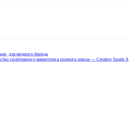
азе для модного бренда
тво спортивного маркетинга полного цикла — Creative Sports A